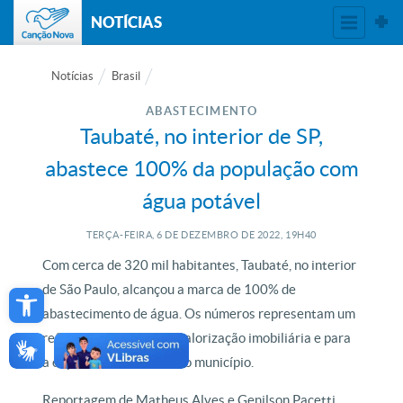
NOTÍCIAS
Notícias
Brasil
ABASTECIMENTO
Taubaté, no interior de SP,
abastece 100% da população com
água potável
TERÇA-FEIRA, 6
DE
DEZEMBRO
DE
2022, 19H40
Com cerca de 320 mil habitantes, Taubaté, no interior
Open toolbar
de São Paulo, alcançou a marca de 100% de
abastecimento de água. Os números representam um
reflexo positivo para a valorização imobiliária e para
a expansão do turismo no município.
Reportagem de Matheus Alves e Genilson Pacetti