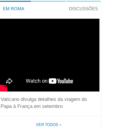
EM ROMA
DISCUSSÕES
Vaticano divulga detalhes da viagem do
Papa à França em setembro
VER TODOS
»