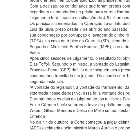
próprio entendimento, que autorizou as prisões, em 2
Com a decisão, os condenados que foram presos com b
expediram os mandados de prisão para serem libertad
julgamento terá impacto na situação de 4,8 mil presos
Os principais condenados na Operação Lava Jato podem
Lula da Silva, preso desde 7 de abril do ano passado,
sua condenação por corrupção e lavagem de dinheiro 
(TRF4), no caso do tríplex do Guarujá (SP), além do e
Segundo o Ministério Publico Federal (MPF), cerca d
Votos
Após cinco sessões de julgamento, o resultado foi obt
Dias Toffoli. Segundo o ministro, a vontade do Legisl
Processo Penal (CPP) definiu que “ninguém será preso
condenatória transitada em julgado. De acordo com Tof
segunda instância.
“A vontade do legislador, a vontade do Parlamento, 
externada nesse dispositivo, essa foi a vontade dos re
Durante todos os dias do julgamento, os ministros Ed
Fux e Cármen Lúcia votaram a favor da prisão em seg
Weber, Gilmar Mendes e Celso de Mello se manifesta
Entenda
No dia 17 de outubro, a Corte começou a julgar definit
(ADCs), relatadas pelo ministro Marco Aurélio e prot