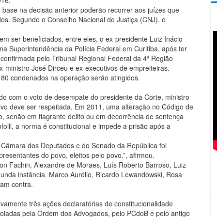
016.
ase na decisão anterior poderão recorrer aos juízes que
os. Segundo o Conselho Nacional de Justiça (CNJ), o
.
 ser beneficiados, entre eles, o ex-presidente Luiz Inácio
 na Superintendência da Polícia Federal em Curitiba, após ter
confirmada pelo Tribunal Regional Federal da 4ª Região
x-ministro José Dirceu e ex-executivos de empreiteiras.
e 80 condenados na operação serão atingidos.
ido com o voto de desempate do presidente da Corte, ministro
ativo deve ser respeitada. Em 2011, uma alteração no Código de
, senão em flagrante delito ou em decorrência de sentença
olli, a norma é constitucional e impede a prisão após a
da Câmara dos Deputados e do Senado da República foi
presentantes do povo, eleitos pelo povo.”, afirmou.
son Fachin, Alexandre de Moraes, Luís Roberto Barroso, Luiz
unda instância. Marco Aurélio, Ricardo Lewandowski, Rosa
ram contra.
ivamente três ações declaratórias de constitucionalidade
ocoladas pela Ordem dos Advogados, pelo PCdoB e pelo antigo