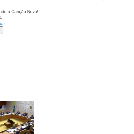
jude a Canção Nova!
%
oar
×