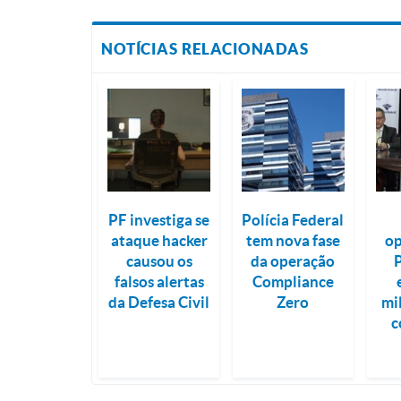
NOTÍCIAS RELACIONADAS
PF investiga se
Polícia Federal
ataque hacker
tem nova fase
op
causou os
da operação
falsos alertas
Compliance
da Defesa Civil
Zero
mi
c