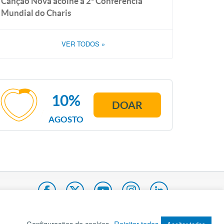
Canção Nova acolhe a 2ª Conferência
Mundial do Charis
VER TODOS
»
10%
DOAR
AGOSTO
Configurações de cookies
Rejeitar todos