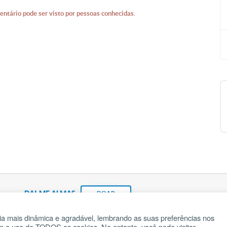
entário pode ser visto por pessoas conhecidas.
DAI-ME ALMAS
DOAR
a mais dinâmica e agradável, lembrando as suas preferências nos
om o uso de TODOS os cookies. No entanto, você pode visitar