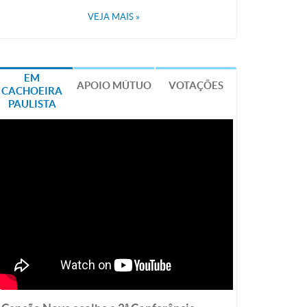
VEJA MAIS
»
EM
APOIO MÚTUO
VOTAÇÕES
CACHOEIRA
PAULISTA