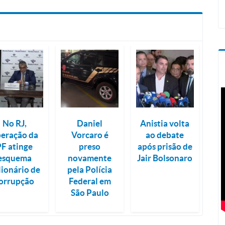
No RJ,
Daniel
Anistia volta
eração da
Vorcaro é
ao debate
PF atinge
preso
após prisão de
esquema
novamente
Jair Bolsonaro
lionário de
pela Polícia
orrupção
Federal em
São Paulo