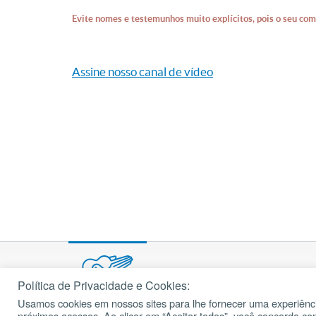
Evite nomes e testemunhos muito explícitos, pois o seu com
Assine nosso canal de vídeo
Política de Privacidade e Cookies:
Usamos cookies em nossos sites para lhe fornecer uma experiênci
© 2002 – 2026
próximos acessos. Ao clicar em “Aceitar todos”, você concorda c
cancaonova.com