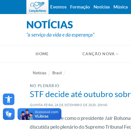
Eventos
Formação
Notícias
Música
NOTÍCIAS
"a serviço da vida e da esperança"
HOME
CANÇÃO NOVA
Notícias
Brasil
NO PLENÁRIO
Open toolbar
STF decide até outubro sob
QUINTA-FEIRA, 24
DE
SETEMBRO
DE
2020, 20H45
A decisão sobre como o presidente Jair Bolsonar
discutida pelo plenário do Supremo Tribunal Fed