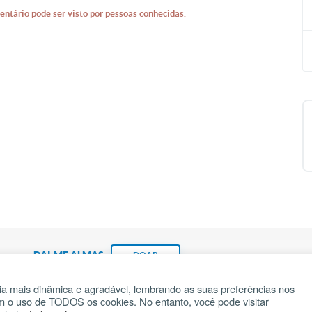
entário pode ser visto por pessoas conhecidas.
DAI-ME ALMAS
DOAR
a mais dinâmica e agradável, lembrando as suas preferências nos
om o uso de TODOS os cookies. No entanto, você pode visitar
Fundação João Paulo II
Pedido de Oração
Ma