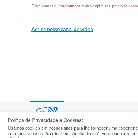
Evite nomes e testemunhos muito explícitos, pois o seu com
Assine nosso canal de vídeo
Política de Privacidade e Cookies:
Usamos cookies em nossos sites para lhe fornecer uma experiênci
© 2002 – 2026
próximos acessos. Ao clicar em “Aceitar todos”, você concorda c
cancaonova.com
Todos os direitos reservados.