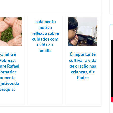
Isolamento
motiva
reflexão sobre
cuidados com
a vida e a
família
Família e
É importante
Pobreza:
cultivar a vida
dre Rafael
de oração nas
Fornasier
crianças, diz
comenta
Padre
jetivos da
pesquisa