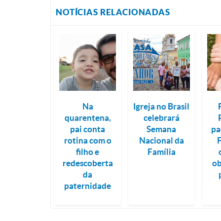
NOTÍCIAS RELACIONADAS
Na
Igreja no Brasil
quarentena,
celebrará
pai conta
Semana
pa
rotina com o
Nacional da
filho e
Família
redescoberta
ob
da
paternidade