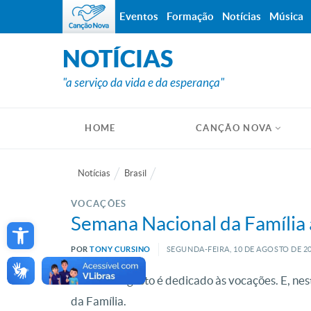
Eventos
Formação
Notícias
Música
NOTÍCIAS
"a serviço da vida e da esperança"
HOME
CANÇÃO NOVA
Notícias
Brasil
VOCAÇÕES
Open toolbar
Semana Nacional da Família 
POR
TONY CURSINO
SEGUNDA-FEIRA, 10
DE
AGOSTO
DE
20
O mês de agosto é dedicado às vocações. E, nes
da Família.