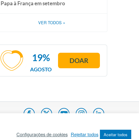
Papa à França em setembro
VER TODOS
»
19%
DOAR
AGOSTO
Configurações de cookies
Rejeitar todos
Aceitar todos
pa do site
Internacional