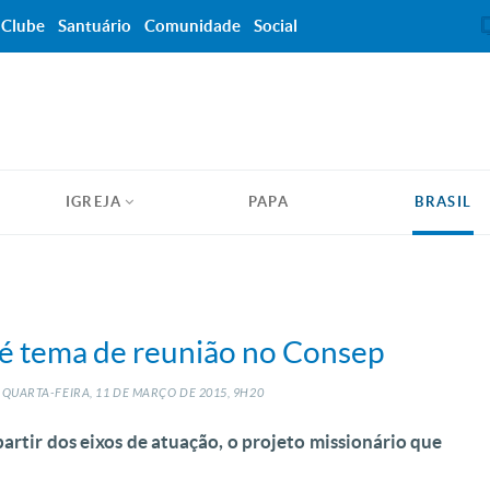
Clube
Santuário
Comunidade
Social
IGREJA
PAPA
BRASIL
i é tema de reunião no Consep
QUARTA-FEIRA, 11
DE
MARÇO
DE
2015, 9H20
rtir dos eixos de atuação, o projeto missionário que