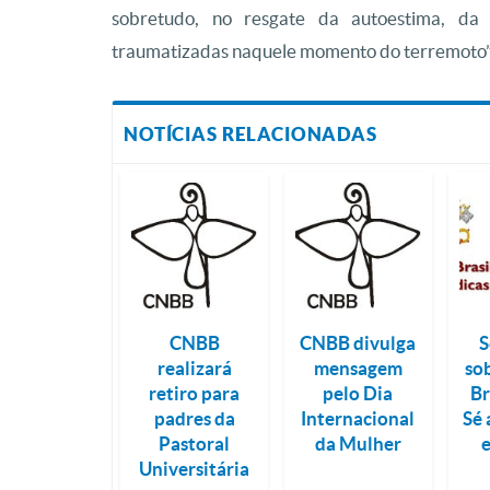
sobretudo, no resgate da autoestima, da
traumatizadas naquele momento do terremoto”
NOTÍCIAS RELACIONADAS
CNBB
CNBB divulga
S
realizará
mensagem
so
retiro para
pelo Dia
Br
padres da
Internacional
Sé
Pastoral
da Mulher
Universitária