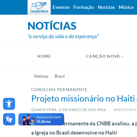
Eventos
Formação
Notícias
Música
NOTÍCIAS
"a serviço da vida e da esperança"
HOME
CANÇÃO NOVA
Notícias
Brasil
CONSELHO PERMANENTE
Open toolbar
Projeto missionário no Hait
QUARTA-FEIRA, 11
DE
MARÇO
DE
2015, 9H18
MODIFICADO: 
O Conselho Permanente da CNBB avaliou, a pa
a Igreja no Brasil desenvolve no Haiti