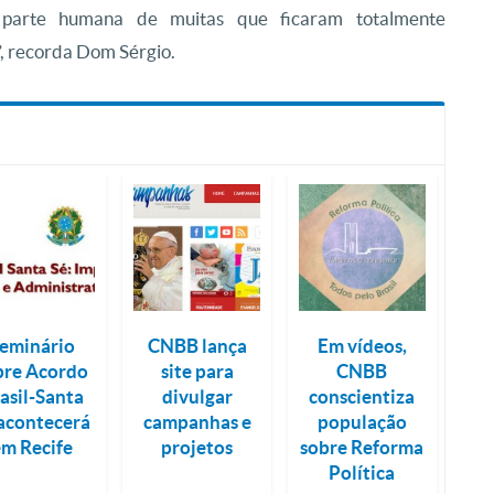
 parte humana de muitas que ficaram totalmente
, recorda Dom Sérgio.
eminário
CNBB lança
Em vídeos,
bre Acordo
site para
CNBB
asil-Santa
divulgar
conscientiza
 acontecerá
campanhas e
população
em Recife
projetos
sobre Reforma
Política