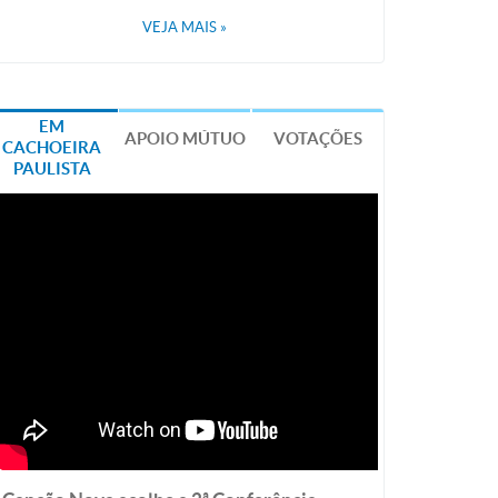
VEJA MAIS
»
EM
APOIO MÚTUO
VOTAÇÕES
CACHOEIRA
PAULISTA