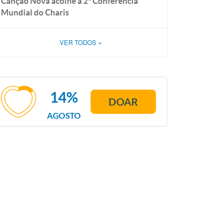
Canção Nova acolhe a 2ª Conferência
Mundial do Charis
VER TODOS
»
14%
DOAR
AGOSTO