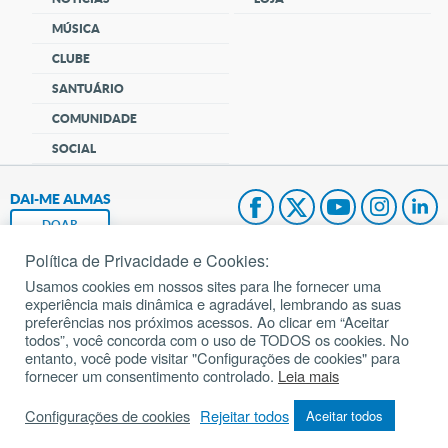
MÚSICA
CLUBE
SANTUÁRIO
COMUNIDADE
SOCIAL
DAI-ME ALMAS
DOAR
Política de Privacidade e Cookies:
Fundação João Paulo II
Usamos cookies em nossos sites para lhe fornecer uma
experiência mais dinâmica e agradável, lembrando as suas
Pedido de Oração
preferências nos próximos acessos. Ao clicar em “Aceitar
todos”, você concorda com o uso de TODOS os cookies. No
Mapa do site
entanto, você pode visitar "Configurações de cookies" para
fornecer um consentimento controlado.
Leia mais
Internacional
Configurações de cookies
Rejeitar todos
Aceitar todos
© 2002 – 2026
Todos os direitos reservados.
cancaonova.com