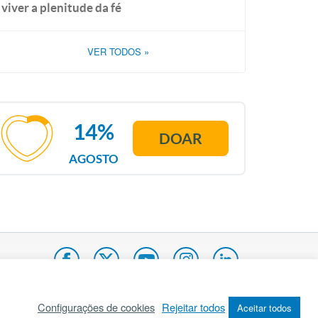
viver a plenitude da fé
VER TODOS
»
14%
DOAR
AGOSTO
Configurações de cookies
Rejeitar todos
Aceitar todos
pa do site
Internacional