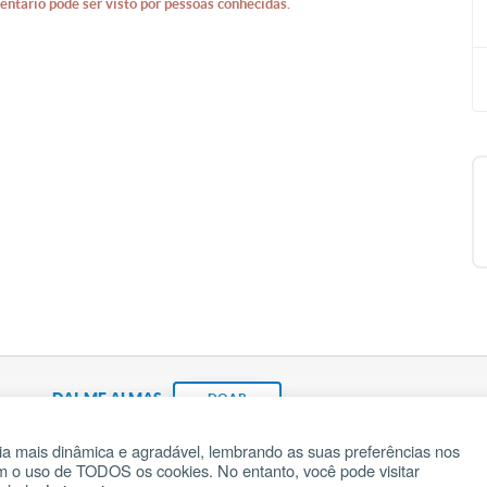
entário pode ser visto por pessoas conhecidas.
DAI-ME ALMAS
DOAR
a mais dinâmica e agradável, lembrando as suas preferências nos
om o uso de TODOS os cookies. No entanto, você pode visitar
Fundação João Paulo II
Pedido de Oração
Ma