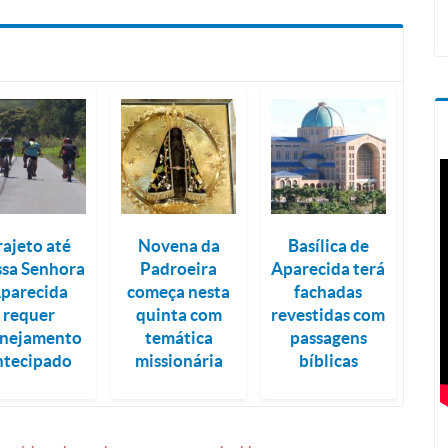
rajeto até
Novena da
Basílica de
sa Senhora
Padroeira
Aparecida terá
parecida
começa nesta
fachadas
requer
quinta com
revestidas com
anejamento
temática
passagens
ntecipado
missionária
bíblicas