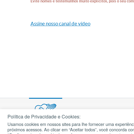
Evite nomes e testemunhos muito explícitos, pois o seu com
Assine nosso canal de vídeo
Política de Privacidade e Cookies:
Usamos cookies em nossos sites para lhe fornecer uma experiênci
© 2002 – 2026
próximos acessos. Ao clicar em “Aceitar todos”, você concorda c
cancaonova.com
Todos os direitos reservados.