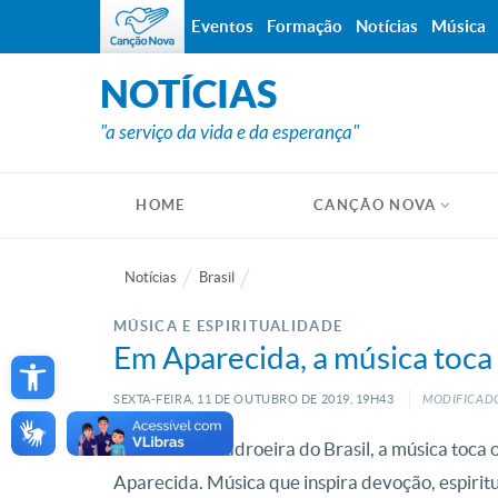
Eventos
Formação
Notícias
Música
NOTÍCIAS
"a serviço da vida e da esperança"
HOME
CANÇÃO NOVA
Notícias
Brasil
MÚSICA E ESPIRITUALIDADE
Open toolbar
Em Aparecida, a música toca 
SEXTA-FEIRA, 11
DE
OUTUBRO
DE
2019, 19H43
MODIFICADO
Na Terra da Padroeira do Brasil, a música toca
Aparecida. Música que inspira devoção, espiri