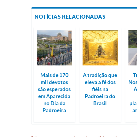
NOTÍCIAS RELACIONADAS
Mais de 170
A tradição que
T
mil devotos
eleva a fé dos
Nos
são esperados
fiéis na
A
em Aparecida
Padroeira do
no Dia da
Brasil
pl
Padroeira
a