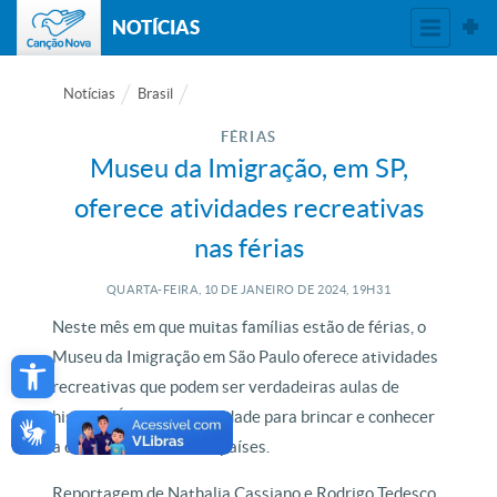
NOTÍCIAS
Notícias
Brasil
FÉRIAS
Museu da Imigração, em SP,
oferece atividades recreativas
nas férias
QUARTA-FEIRA, 10
DE
JANEIRO
DE
2024, 19H31
Neste mês em que muitas famílias estão de férias, o
Open toolbar
Museu da Imigração em São Paulo oferece atividades
recreativas que podem ser verdadeiras aulas de
história. É uma oportunidade para brincar e conhecer
a cultura de diferentes países.
Reportagem de Nathalia Cassiano e Rodrigo Tedesco