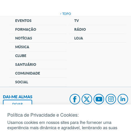
↑ TOPO
EVENTOS
TV
FORMAÇÃO
RÁDIO
NOTÍCIAS
LOJA
MÚSICA
CLUBE
SANTUÁRIO
COMUNIDADE
SOCIAL
DAI-ME ALMAS
DOAR
Política de Privacidade e Cookies:
Fundação João Paulo II
Usamos cookies em nossos sites para lhe fornecer uma
experiência mais dinâmica e agradável, lembrando as suas
Pedido de Oração