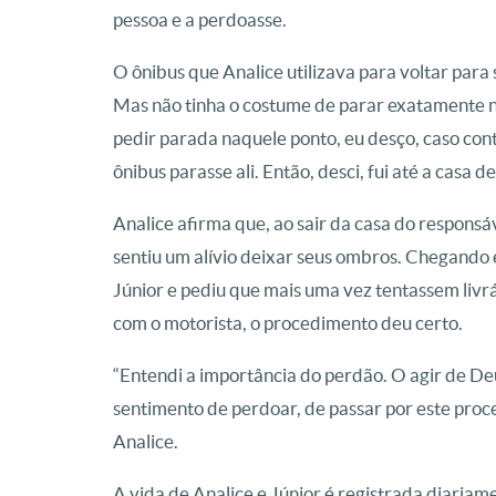
pessoa e a perdoasse.
O ônibus que Analice utilizava para voltar para
Mas não tinha o costume de parar exatamente na
pedir parada naquele ponto, eu desço, caso cont
ônibus parasse ali. Então, desci, fui até a casa d
Analice afirma que, ao sair da casa do respons
sentiu um alívio deixar seus ombros. Chegando
Júnior e pediu que mais uma vez tentassem livrá
com o motorista, o procedimento deu certo.
“Entendi a importância do perdão. O agir de De
sentimento de perdoar, de passar por este proce
Analice.
A vida de Analice e Júnior é registrada diariame