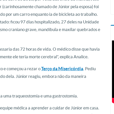
r (carinhosamente chamado de Júnior pela esposa) foi
ido por um carro enquanto ia de bicicleta ao trabalho.
tado: ficou 97 dias hospitalizado, 27 deles na Unidade
ismo craniano grave, mandíbula e maxilar quebrados e
passaria das 72 horas de vida. O médico disse que havia
ente ele teria morte cerebral”, explica Analice.
co e começou a rezar o
Terço da Misericórdia
. Pediu
ido dela. Júnior reagiu, embora não da maneira
o a uma traqueostomia e uma gastrostomia.
la equipe médica a aprender a cuidar de Júnior em casa.