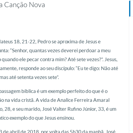
 da Canção Nova
teus 18, 21-22, Pedro se aproxima de Jesus e
nta: “Senhor, quantas vezes deverei perdoar a meu
 quando ele pecar contra mim? Até sete vezes?”. Jesus,
amente, responde ao seu discípulo: “Eu te digo: Não até
 mas até setenta vezes sete”.
passagem bíblica é um exemplo perfeito do que é o
o na vida cristã. A vida de Analice Ferreira Amaral
o, 28, e seu marido, José Valter Rufino Júnior, 33, é um
tico exemplo do que Jesus ensinou.
 de abril de 2018, por volta das 5h30 da manhã, José