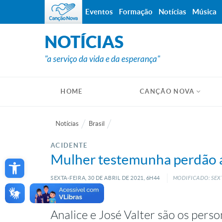
Eventos
Formação
Notícias
Música
NOTÍCIAS
"a serviço da vida e da esperança"
HOME
CANÇÃO NOVA
Notícias
Brasil
ACIDENTE
Open toolbar
Mulher testemunha perdão 
SEXTA-FEIRA, 30
DE
ABRIL
DE
2021, 6H44
MODIFICADO: SEXT
Analice e José Valter são os pers