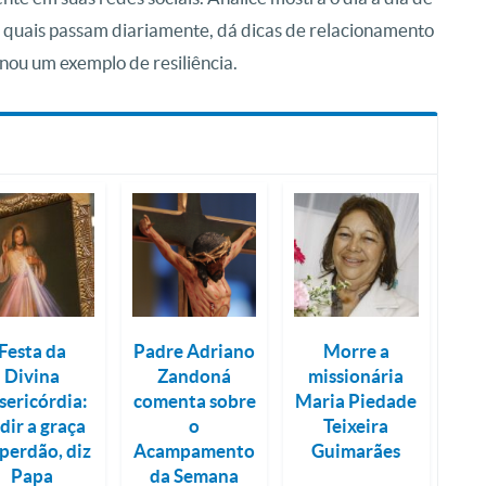
as quais passam diariamente, dá dicas de relacionamento
nou um exemplo de resiliência.
Festa da
Padre Adriano
Morre a
Divina
Zandoná
missionária
sericórdia:
comenta sobre
Maria Piedade
dir a graça
o
Teixeira
perdão, diz
Acampamento
Guimarães
Papa
da Semana