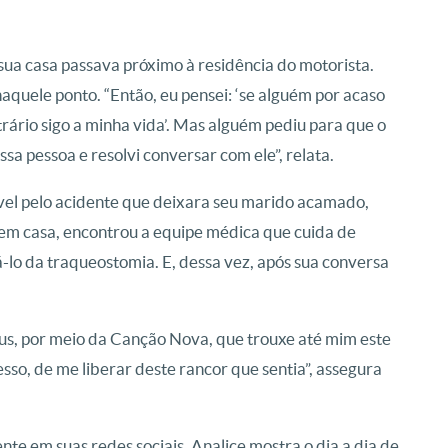
 sua casa passava próximo à residência do motorista.
quele ponto. “Então, eu pensei: ‘se alguém por acaso
rário sigo a minha vida’. Mas alguém pediu para que o
essa pessoa e resolvi conversar com ele”, relata.
ável pelo acidente que deixara seu marido acamado,
 em casa, encontrou a equipe médica que cuida de
-lo da traqueostomia. E, dessa vez, após sua conversa
us, por meio da Canção Nova, que trouxe até mim este
sso, de me liberar deste rancor que sentia”, assegura
nte em suas redes sociais. Analice mostra o dia a dia de