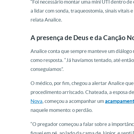
“Foi necessário montar uma mini UTI dentro de 
a lidar com sonda, traqueostomia, sinais vitais
relata Analice.
A presença de Deus e da Canção N
Analice conta que sempre manteve um diálogo n
como resposta. “Já havíamos tentado, até então,
conseguíamos”.
O médico, por fim, chegou a alertar Analice que
procedimento arriscado. Chateada, a esposa de J
Nova
, começou a acompanhar um
acampamen
naquele momento: o perdão.
“O pregador começou a falar sobre a importânc
fiquei em pé, ao lado da cama de Júnior, e senti