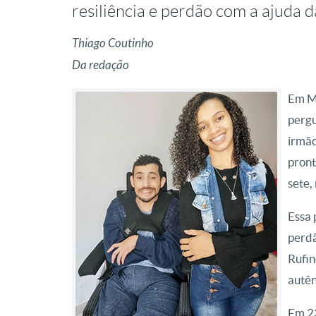
resiliência e perdão com a ajuda
Thiago Coutinho
Da redação
Em Ma
pergu
irmão
pront
sete,
Essa 
perdã
Rufin
autên
Em 23