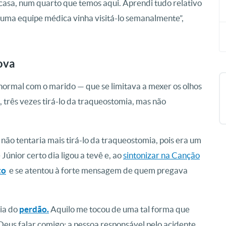
casa, num quarto que temos aqui. Aprendi tudo relativo
 e uma equipe médica vinha visitá-lo semanalmente”,
ova
ormal com o marido — que se limitava a mexer os olhos
 três vezes tirá-lo da traqueostomia, mas não
 não tentaria mais tirá-lo da traqueostomia, pois era um
únior certo dia ligou a tevê e, ao
sintonizar na Canção
to
e se atentou à forte mensagem de quem pregava
ia do
perdão.
Aquilo me tocou de uma tal forma que
 Deus falar comigo: a pessoa responsável pelo acidente