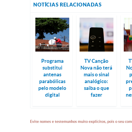
NOTÍCIAS RELACIONADAS
Programa
TV Canção
T
substitui
Nova não terá
No
antenas
mais o sinal
parabólicas
analógico:
pr
pelo modelo
saiba o que
p
digital
fazer
ne
Evite nomes e testemunhos muito explícitos, pois o seu com