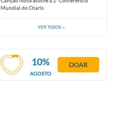
Canção Nova acolhe a 2ª Conferência
Mundial do Charis
VER TODOS
»
10%
DOAR
AGOSTO