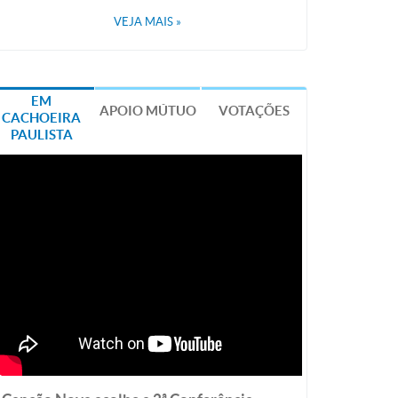
VEJA MAIS
»
EM
APOIO MÚTUO
VOTAÇÕES
CACHOEIRA
PAULISTA