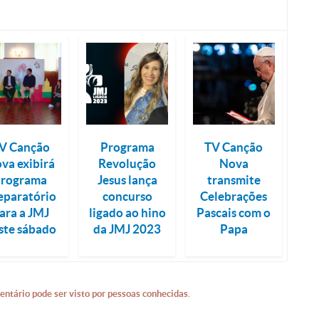
V Canção
Programa
TV Canção
va exibirá
Revolução
Nova
programa
Jesus lança
transmite
eparatório
concurso
Celebrações
ara a JMJ
ligado ao hino
Pascais com o
ste sábado
da JMJ 2023
Papa
entário pode ser visto por pessoas conhecidas.