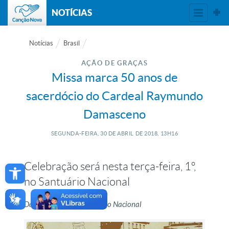
NOTÍCIAS
Notícias
Brasil
AÇÃO DE GRAÇAS
Missa marca 50 anos de
sacerdócio do Cardeal Raymundo
Damasceno
SEGUNDA-FEIRA, 30
DE
ABRIL
DE
2018, 13H16
Open toolbar
Celebração será nesta terça-feira, 1º,
no Santuário Nacional
Da Redação, com Santuário Nacional