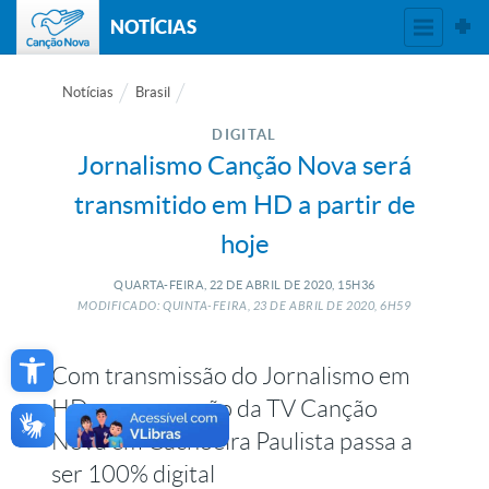
NOTÍCIAS
Notícias
Brasil
DIGITAL
Jornalismo Canção Nova será
transmitido em HD a partir de
hoje
QUARTA-FEIRA, 22
DE
ABRIL
DE
2020, 15H36
MODIFICADO: QUINTA-FEIRA, 23
DE
ABRIL
DE
2020, 6H59
Open toolbar
Com transmissão do Jornalismo em
HD, programação da TV Canção
Nova em Cachoeira Paulista passa a
ser 100% digital