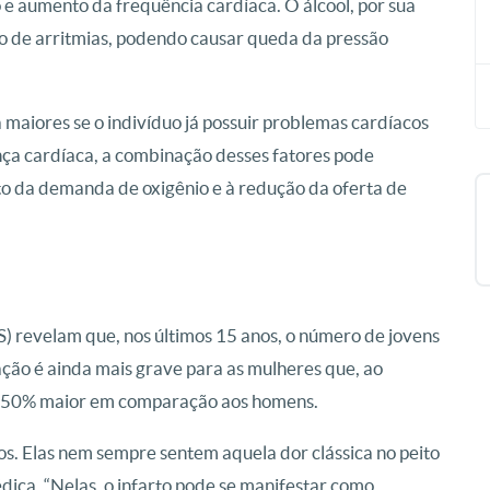
o e aumento da frequência cardíaca. O álcool, por sua
sco de arritmias, podendo causar queda da pressão
aiores se o indivíduo já possuir problemas cardíacos
nça cardíaca, a combinação desses fatores pode
o da demanda de oxigênio e à redução da oferta de
) revelam que, nos últimos 15 anos, o número de jovens
ação é ainda mais grave para as mulheres que, ao
to 50% maior em comparação aos homens.
s. Elas nem sempre sentem aquela dor clássica no peito
édica. “Nelas, o infarto pode se manifestar como