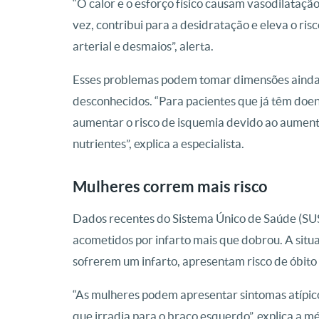
“O calor e o esforço físico causam vasodilataçã
vez, contribui para a desidratação e eleva o ri
arterial e desmaios”, alerta.
Esses problemas podem tomar dimensões ainda m
desconhecidos. “Para pacientes que já têm doe
aumentar o risco de isquemia devido ao aument
nutrientes”, explica a especialista.
Mulheres correm mais risco
Dados recentes do Sistema Único de Saúde (SUS
acometidos por infarto mais que dobrou. A situ
sofrerem um infarto, apresentam risco de óbi
“As mulheres podem apresentar sintomas atípico
que irradia para o braço esquerdo”, explica a m