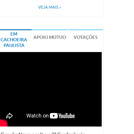
VEJA MAIS
»
EM
APOIO MÚTUO
VOTAÇÕES
CACHOEIRA
PAULISTA