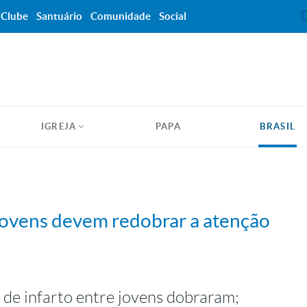
Clube
Santuário
Comunidade
Social
IGREJA
PAPA
BRASIL
 jovens devem redobrar a atenção
de infarto entre jovens dobraram;