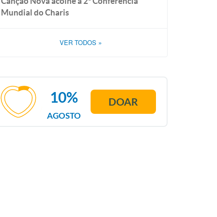
Canção Nova acolhe a 2ª Conferência
Mundial do Charis
VER TODOS
»
10%
DOAR
AGOSTO