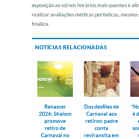
exposição ao sol nos horários mais quentes e al
realizar avaliações médicas periódicas, mesmo 
finaliza.
NOTÍCIAS RELACIONADAS
Renascer
Dos desfiles de
“No
2026: Shalom
Carnaval aos
é 
promove
retiros: padre
retiro de
conta
so
Carnaval no
reviravolta em