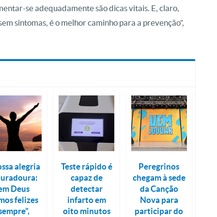
imentar-se adequadamente são dicas vitais. E, claro,
sem sintomas, é o melhor caminho para a prevenção”,
ssa alegria
Teste rápido é
Peregrinos
duradoura:
capaz de
chegam à sede
em Deus
detectar
da Canção
mos felizes
infarto em
Nova para
sempre”,
oito minutos
participar do