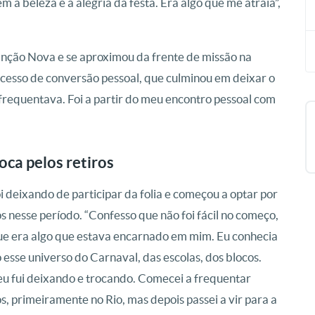
m a beleza e a alegria da festa. Era algo que me atraía”,
anção Nova e se aproximou da frente de missão na
cesso de conversão pessoal, que culminou em deixar o
 frequentava. Foi a partir do meu encontro pessoal com
oca pelos retiros
oi deixando de participar da folia e começou a optar por
os nesse período. “Confesso que não foi fácil no começo,
e era algo que estava encarnado em mim. Eu conhecia
 esse universo do Carnaval, das escolas, dos blocos.
u fui deixando e trocando. Comecei a frequentar
os, primeiramente no Rio, mas depois passei a vir para a