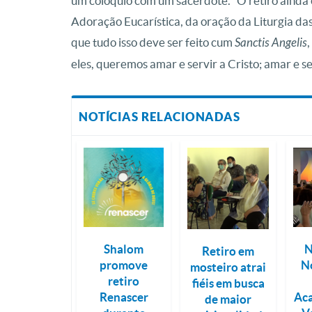
um colóquio com um sacerdote. “O retiro ainda 
Adoração Eucarística, da oração da Liturgia da
que tudo isso deve ser feito cum
Sanctis Angelis
eles, queremos amar e servir a Cristo; amar e ser
NOTÍCIAS RELACIONADAS
Shalom
N
Retiro em
promove
N
mosteiro atrai
retiro
fiéis em busca
Renascer
Ac
de maior