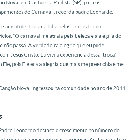
o Nova, em Cachoeira Paulista (SP), para os
pamentos de Carnaval”, recorda padre Leonardo.
o sacerdote, trocar a folia pelos retiros trouxe
ícios. “O carnaval me atraía pela beleza e a alegria do
ue não passa. A verdadeira alegria que eu pude
om Jesus Cristo. Eu vivi a experiência dessa ‘troca’,
Ele, pois Ele era a alegria que mais me preenchia e me
a Canção Nova, ingressou na comunidade no ano de 2011
s
 Padre Leonardo destaca o crescimento no número de
onito ver esse movimento nas paróquias. As dioceses têm