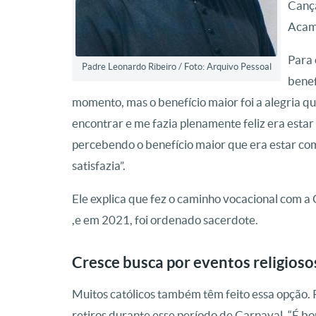
Cançã
Acam
Para 
Padre Leonardo Ribeiro / Foto: Arquivo Pessoal
benef
momento, mas o benefício maior foi a alegria q
encontrar e me fazia plenamente feliz era estar c
percebendo o benefício maior que era estar com 
satisfazia”.
Ele explica que fez o caminho vocacional com 
,e em 2021, foi ordenado sacerdote.
Cresce busca por eventos religioso
Muitos católicos também têm feito essa opção.
retiros durante esse período de Carnaval. “É b