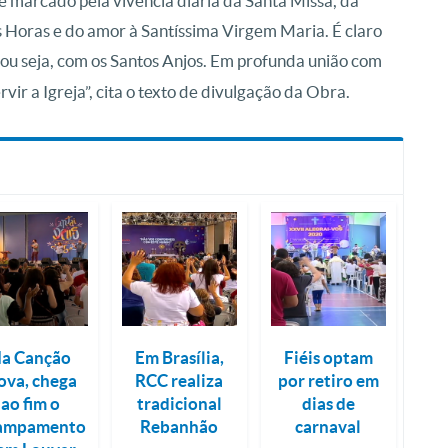
é marcado pela vivência diária da Santa Missa, da
s Horas e do amor à Santíssima Virgem Maria. É claro
, ou seja, com os Santos Anjos. Em profunda união com
vir a Igreja”, cita o texto de divulgação da Obra.
a Canção
Em Brasília,
Fiéis optam
ova, chega
RCC realiza
por retiro em
ao fim o
tradicional
dias de
ampamento
Rebanhão
carnaval