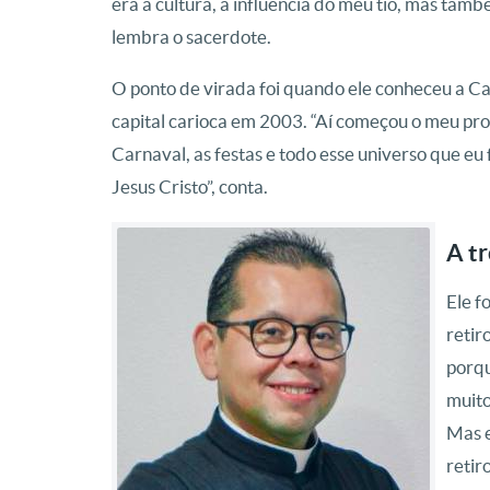
era a cultura, a influência do meu tio, mas també
lembra o sacerdote.
O ponto de virada foi quando ele conheceu a C
capital carioca em 2003. “Aí começou o meu pro
Carnaval, as festas e todo esse universo que eu
Jesus Cristo”, conta.
A tr
Ele f
retir
porqu
muito
Mas e
retir