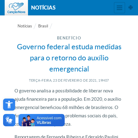
NOTÍCIAS
Notícias
Brasil
BENEFÍCIO
Governo federal estuda medidas
para o retorno do auxílio
emergencial
TERÇA-FEIRA, 23
DE
FEVEREIRO
DE
2021, 19H07
O governo analisa a possibilidade de liberar nova
Open toolbar
ajuda financeira para a população. Em 2020, o auxílio
emergencial beneficiou 68 milhões de brasileiros. O
fim da renda extra expôs problemas sociais do país,
como o aumento da pobreza.
Reportagem de Fernanda Ribeiro e Ederaldo Paulini