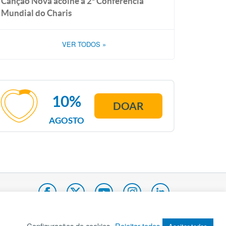
Canção Nova acolhe a 2ª Conferência
Mundial do Charis
VER TODOS
»
10%
DOAR
AGOSTO
Configurações de cookies
Rejeitar todos