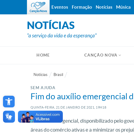
Eventos
Formação
Notícias
Música
NOTÍCIAS
"a serviço da vida e da esperança"
HOME
CANÇÃO NOVA
Notícias
Brasil
SEM AJUDA
Open toolbar
Fim do auxílio emergencial 
QUINTA-FEIRA, 21
DE
JANEIRO
DE
2021, 19H18
O auxílio emergencial, disponibilizado pelo go
áreas do comércio ativas e a minimizar os preju