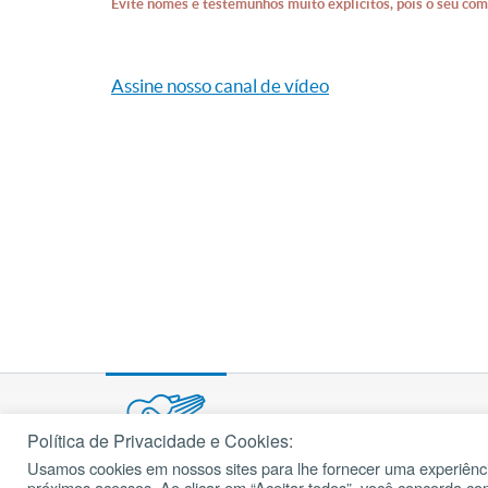
Evite nomes e testemunhos muito explícitos, pois o seu com
Assine nosso canal de vídeo
Política de Privacidade e Cookies:
Usamos cookies em nossos sites para lhe fornecer uma experiênci
© 2002 – 2026
próximos acessos. Ao clicar em “Aceitar todos”, você concorda c
cancaonova.com