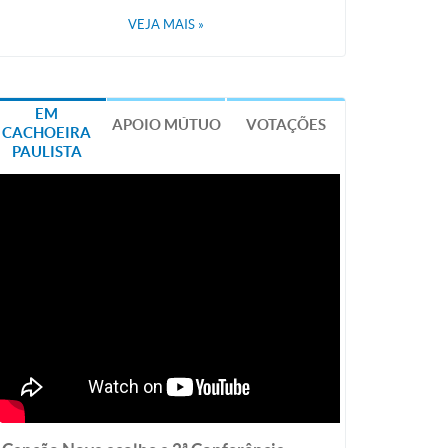
VEJA MAIS
»
EM
APOIO MÚTUO
VOTAÇÕES
CACHOEIRA
PAULISTA