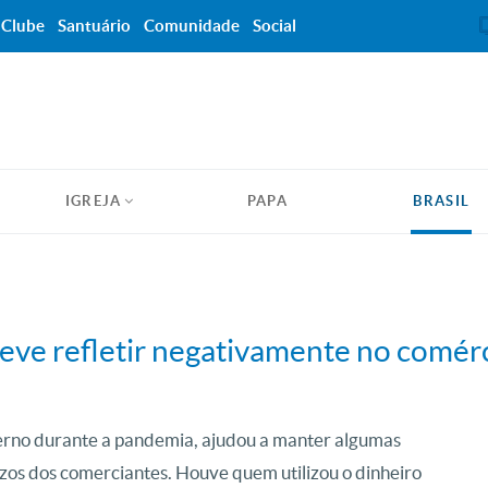
Clube
Santuário
Comunidade
Social
IGREJA
PAPA
BRASIL
deve refletir negativamente no comér
verno durante a pandemia, ajudou a manter algumas
ízos dos comerciantes. Houve quem utilizou o dinheiro