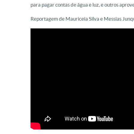
para pagar contas de água e luz, e outros apro
Reportagem de Mauriceia Silva e Messias Junq