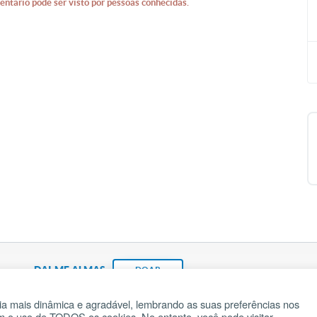
entário pode ser visto por pessoas conhecidas.
DAI-ME ALMAS
DOAR
a mais dinâmica e agradável, lembrando as suas preferências nos
om o uso de TODOS os cookies. No entanto, você pode visitar