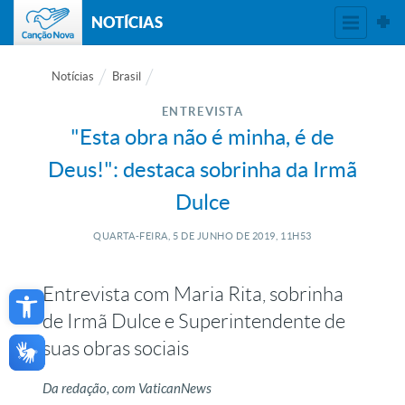
NOTÍCIAS
Notícias
Brasil
ENTREVISTA
"Esta obra não é minha, é de
Deus!": destaca sobrinha da Irmã
Dulce
QUARTA-FEIRA, 5
DE
JUNHO
DE
2019, 11H53
Open toolbar
Entrevista com Maria Rita, sobrinha
de Irmã Dulce e Superintendente de
suas obras sociais
Da redação, com VaticanNews