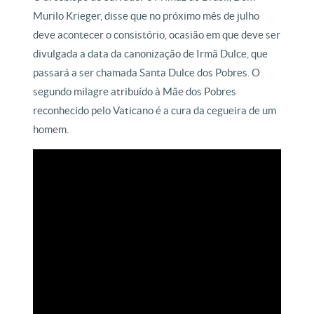
Murilo Krieger, disse que no próximo mês de julho
deve acontecer o consistório, ocasião em que deve ser
divulgada a data da canonização de Irmã Dulce, que
passará a ser chamada Santa Dulce dos Pobres. O
segundo milagre atribuído à Mãe dos Pobres
reconhecido pelo Vaticano é a cura da cegueira de um
homem.