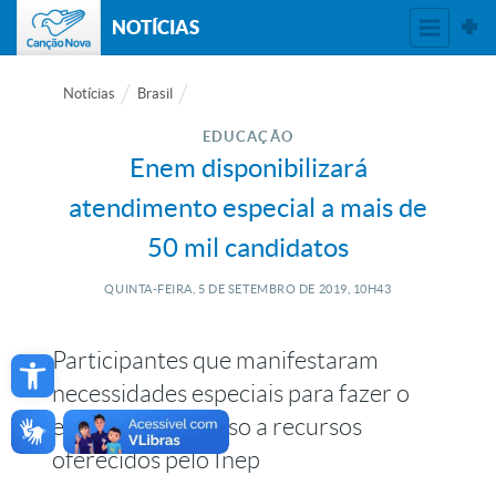
NOTÍCIAS
Notícias
Brasil
EDUCAÇÃO
Enem disponibilizará
atendimento especial a mais de
50 mil candidatos
QUINTA-FEIRA, 5
DE
SETEMBRO
DE
2019, 10H43
Open toolbar
Participantes que manifestaram
necessidades especiais para fazer o
exame terão acesso a recursos
oferecidos pelo Inep