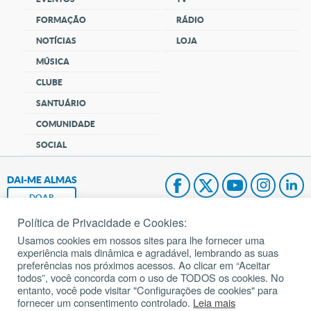
FORMAÇÃO
RÁDIO
NOTÍCIAS
LOJA
MÚSICA
CLUBE
SANTUÁRIO
COMUNIDADE
SOCIAL
DAI-ME ALMAS
DOAR
Política de Privacidade e Cookies:
Fundação João Paulo II
Usamos cookies em nossos sites para lhe fornecer uma
experiência mais dinâmica e agradável, lembrando as suas
Pedido de Oração
preferências nos próximos acessos. Ao clicar em “Aceitar
todos”, você concorda com o uso de TODOS os cookies. No
Mapa do site
entanto, você pode visitar "Configurações de cookies" para
fornecer um consentimento controlado.
Leia mais