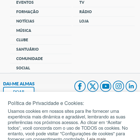
EVENTOS
TV
FORMAÇÃO
RÁDIO
NOTÍCIAS
LOJA
MÚSICA
CLUBE
SANTUÁRIO
COMUNIDADE
SOCIAL
DAI-ME ALMAS
DOAR
Política de Privacidade e Cookies:
Fundação João Paulo II
Usamos cookies em nossos sites para lhe fornecer uma
experiência mais dinâmica e agradável, lembrando as suas
Pedido de Oração
preferências nos próximos acessos. Ao clicar em “Aceitar
todos”, você concorda com o uso de TODOS os cookies. No
Mapa do site
entanto, você pode visitar "Configurações de cookies" para
fornecer um consentimento controlado.
Leia mais