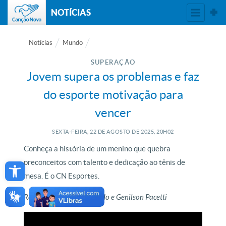
NOTÍCIAS
Notícias
Mundo
SUPERAÇÃO
Jovem supera os problemas e faz
do esporte motivação para
vencer
SEXTA-FEIRA, 22
DE
AGOSTO
DE
2025, 20H02
Conheça a história de um menino que quebra
Open toolbar
preconceitos com talento e dedicação ao tênis de
mesa. É o CN Esportes.
Reportagem de Alan Toledo e Genilson Pacetti