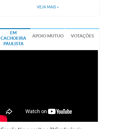
VEJA MAIS
»
EM
APOIO MÚTUO
VOTAÇÕES
CACHOEIRA
PAULISTA