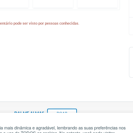
entário pode ser visto por pessoas conhecidas.
DAI-ME ALMAS
DOAR
a mais dinâmica e agradável, lembrando as suas preferências nos
om o uso de TODOS os cookies. No entanto, você pode visitar