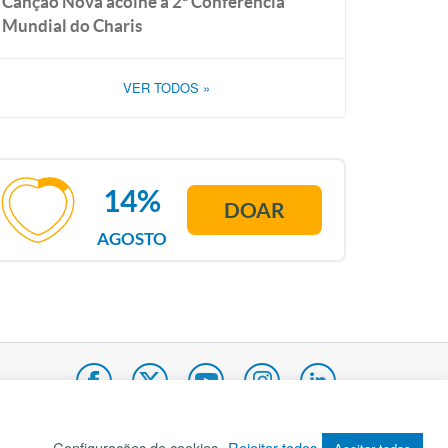
Canção Nova acolhe a 2ª Conferência
Mundial do Charis
VER TODOS
»
14%
DOAR
AGOSTO
Configurações de cookies
Rejeitar todos