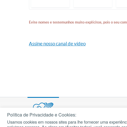
Evite nomes e testemunhos muito explícitos, pois o seu com
Assine nosso canal de vídeo
Política de Privacidade e Cookies:
Usamos cookies em nossos sites para lhe fornecer uma experiênci
© 2002 – 2026
próximos acessos. Ao clicar em “Aceitar todos”, você concorda c
cancaonova.com