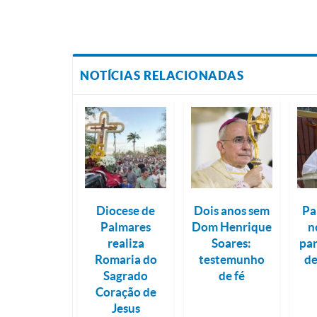
NOTÍCIAS RELACIONADAS
Diocese de
Dois anos sem
Pa
Palmares
Dom Henrique
n
realiza
Soares:
par
Romaria do
testemunho
de
Sagrado
de fé
Coração de
Jesus