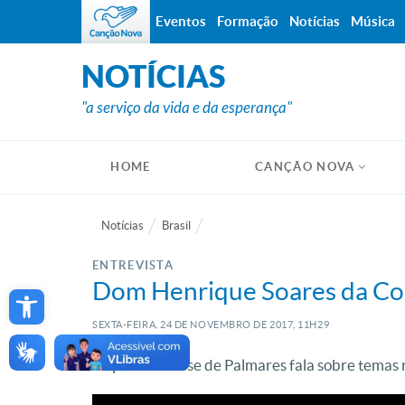
Eventos
Formação
Notícias
Música
NOTÍCIAS
"a serviço da vida e da esperança"
HOME
CANÇÃO NOVA
Notícias
Brasil
ENTREVISTA
Open toolbar
Dom Henrique Soares da Cost
SEXTA-FEIRA, 24
DE
NOVEMBRO
DE
2017, 11H29
Bispo da diocese de Palmares fala sobre temas 