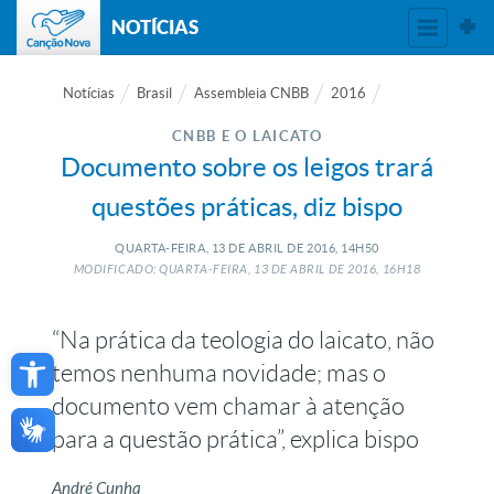
NOTÍCIAS
Notícias
Brasil
Assembleia CNBB
2016
CNBB E O LAICATO
Documento sobre os leigos trará
questões práticas, diz bispo
QUARTA-FEIRA, 13
DE
ABRIL
DE
2016, 14H50
MODIFICADO: QUARTA-FEIRA, 13
DE
ABRIL
DE
2016, 16H18
“Na prática da teologia do laicato, não
Open toolbar
temos nenhuma novidade; mas o
documento vem chamar à atenção
para a questão prática”, explica bispo
André Cunha