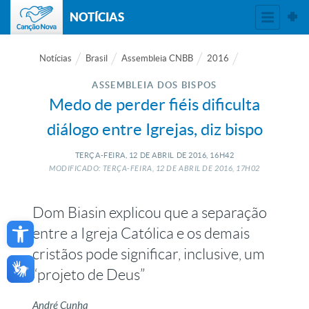
NOTÍCIAS
Notícias
Brasil
Assembleia CNBB
2016
ASSEMBLEIA DOS BISPOS
Medo de perder fiéis dificulta
diálogo entre Igrejas, diz bispo
TERÇA-FEIRA, 12
DE
ABRIL
DE
2016, 16H42
MODIFICADO: TERÇA-FEIRA, 12
DE
ABRIL
DE
2016, 17H02
Dom Biasin explicou que a separação
Open toolbar
entre a Igreja Católica e os demais
cristãos pode significar, inclusive, um
“projeto de Deus”
André Cunha