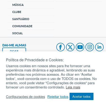
MÚSICA
CLUBE
SANTUÁRIO
COMUNIDADE
SOCIAL
DAI-ME ALMAS
DOAR
Política de Privacidade e Cookies:
Fundação João Paulo II
Usamos cookies em nossos sites para lhe fornecer uma
experiência mais dinâmica e agradável, lembrando as suas
Pedido de Oração
preferências nos próximos acessos. Ao clicar em “Aceitar
todos”, você concorda com o uso de TODOS os cookies. No
Mapa do site
entanto, você pode visitar "Configurações de cookies" para
fornecer um consentimento controlado.
Leia mais
Internacional
Configurações de cookies
Rejeitar todos
Aceitar todos
© 2002 – 2026
Todos os direitos reservados.
cancaonova.com