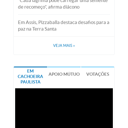
“Cada lágrima pode carregar uma semente
de recomeço”, afirma diácono
Em Assis, Pizzaballa destaca desafios para a
paz na Terra Santa
VEJA MAIS
»
EM
APOIO MÚTUO
VOTAÇÕES
CACHOEIRA
PAULISTA