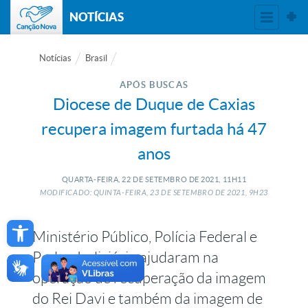
NOTÍCIAS
Notícias
Brasil
APÓS BUSCAS
Diocese de Duque de Caxias
recupera imagem furtada há 47
anos
QUARTA-FEIRA, 22
DE
SETEMBRO
DE
2021, 11H11
MODIFICADO: QUINTA-FEIRA, 23
DE
SETEMBRO
DE
2021, 9H23
Open toolbar
Ministério Público, Polícia Federal e
Poder Judiciário ajudaram na
operação de recuperação da imagem
do Rei Davi e também da imagem de