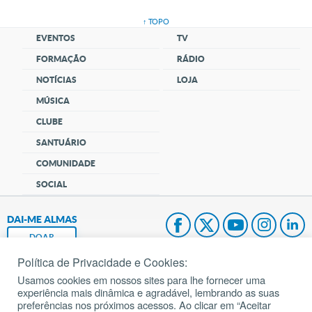
↑ TOPO
EVENTOS
TV
FORMAÇÃO
RÁDIO
NOTÍCIAS
LOJA
MÚSICA
CLUBE
SANTUÁRIO
COMUNIDADE
SOCIAL
DAI-ME ALMAS
DOAR
Política de Privacidade e Cookies:
Fundação João Paulo II
Usamos cookies em nossos sites para lhe fornecer uma
experiência mais dinâmica e agradável, lembrando as suas
Pedido de Oração
preferências nos próximos acessos. Ao clicar em “Aceitar