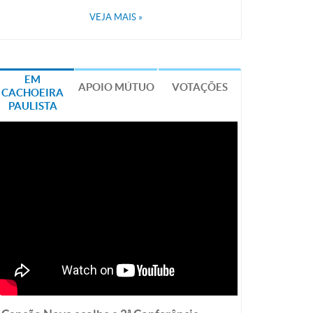
VEJA MAIS
»
EM
APOIO MÚTUO
VOTAÇÕES
CACHOEIRA
PAULISTA