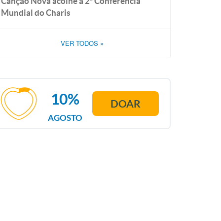
Canção Nova acolhe a 2ª Conferência
Mundial do Charis
VER TODOS
»
10%
DOAR
AGOSTO