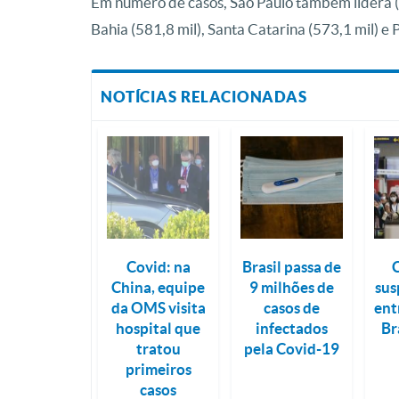
Em número de casos, São Paulo também lidera (1
Bahia (581,8 mil), Santa Catarina (573,1 mil) e 
NOTÍCIAS RELACIONADAS
Covid: na
Brasil passa de
China, equipe
9 milhões de
sus
da OMS visita
casos de
ent
hospital que
infectados
Br
tratou
pela Covid-19
primeiros
casos