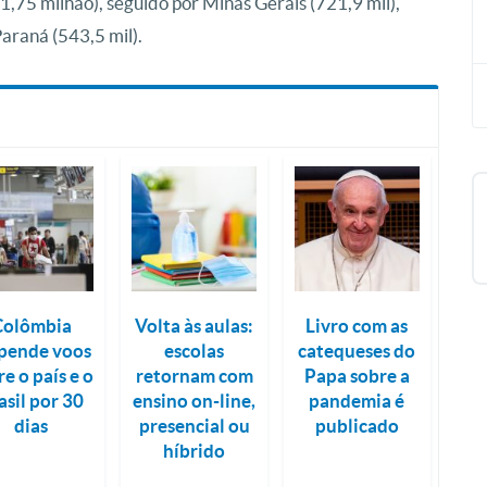
,75 milhão), seguido por Minas Gerais (721,9 mil),
Paraná (543,5 mil).
Colômbia
Volta às aulas:
Livro com as
pende voos
escolas
catequeses do
re o país e o
retornam com
Papa sobre a
asil por 30
ensino on-line,
pandemia é
dias
presencial ou
publicado
híbrido