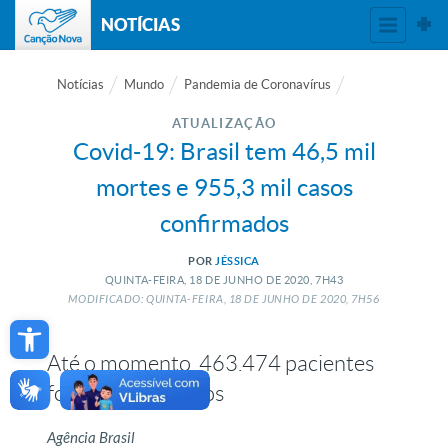
NOTÍCIAS
Notícias
Mundo
Pandemia de Coronavírus
ATUALIZAÇÃO
Covid-19: Brasil tem 46,5 mil
mortes e 955,3 mil casos
confirmados
POR
JÉSSICA
QUINTA-FEIRA, 18
DE
JUNHO
DE
2020, 7H43
MODIFICADO: QUINTA-FEIRA, 18
DE
JUNHO
DE
2020, 7H56
Open toolbar
Até o momento, 463.474 pacientes
foram recuperados
Agência Brasil