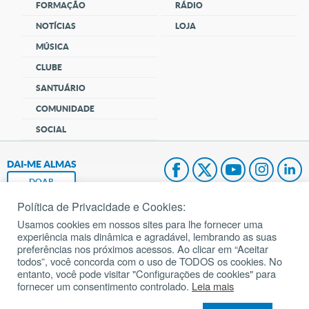
FORMAÇÃO
RÁDIO
NOTÍCIAS
LOJA
MÚSICA
CLUBE
SANTUÁRIO
COMUNIDADE
SOCIAL
DAI-ME ALMAS
DOAR
Política de Privacidade e Cookies:
Fundação João Paulo II
Usamos cookies em nossos sites para lhe fornecer uma
experiência mais dinâmica e agradável, lembrando as suas
Pedido de Oração
preferências nos próximos acessos. Ao clicar em “Aceitar
todos”, você concorda com o uso de TODOS os cookies. No
Mapa do site
entanto, você pode visitar "Configurações de cookies" para
fornecer um consentimento controlado.
Leia mais
Internacional