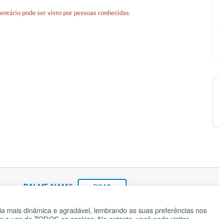
entário pode ser visto por pessoas conhecidas.
DAI-ME ALMAS
DOAR
a mais dinâmica e agradável, lembrando as suas preferências nos
om o uso de TODOS os cookies. No entanto, você pode visitar