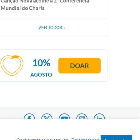
Canção Nova acolhe a 2ª Conferência
Mundial do Charis
VER TODOS
»
10%
DOAR
AGOSTO
Configurações de cookies
Rejeitar todos