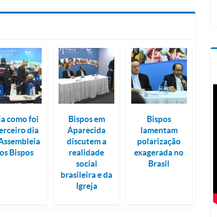
ja como foi
Bispos em
Bispos
erceiro dia
Aparecida
lamentam
Assembleia
discutem a
polarização
os Bispos
realidade
exagerada no
social
Brasil
brasileira e da
Igreja