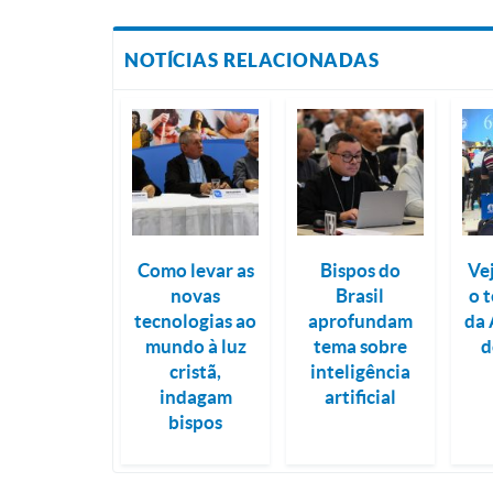
NOTÍCIAS RELACIONADAS
Como levar as
Bispos do
Ve
novas
Brasil
o t
tecnologias ao
aprofundam
da 
mundo à luz
tema sobre
d
cristã,
inteligência
indagam
artificial
bispos