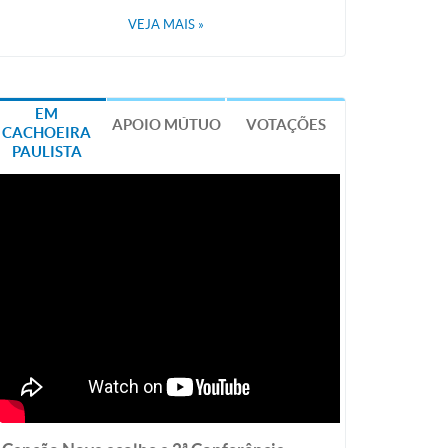
VEJA MAIS
»
EM
APOIO MÚTUO
VOTAÇÕES
CACHOEIRA
PAULISTA