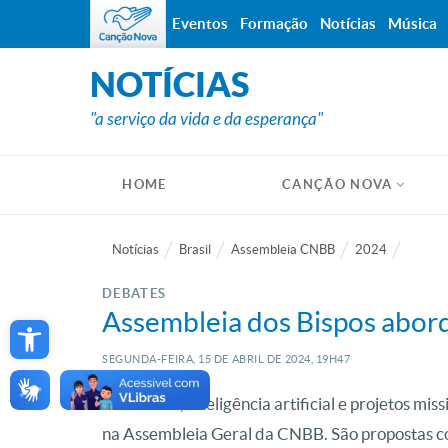
Eventos
Formação
Notícias
Música
NOTÍCIAS
"a serviço da vida e da esperança"
HOME
CANÇÃO NOVA
Notícias
Brasil
Assembleia CNBB
2024
DEBATES
Open toolbar
Assembleia dos Bispos aborda
SEGUNDA-FEIRA, 15
DE
ABRIL
DE
2024, 19H47
Juventude, inteligência artificial e projetos mis
na Assembleia Geral da CNBB. São propostas co