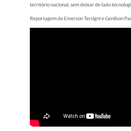
território nacional, sem deixar de lado tecnolog
Reportagem de Emerson Tersigni e Genilson Pac