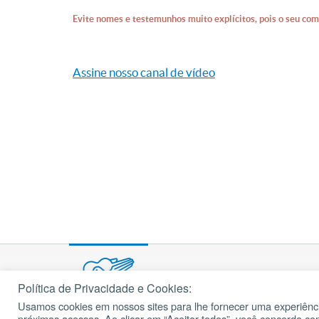
Evite nomes e testemunhos muito explícitos, pois o seu com
Assine nosso canal de vídeo
Política de Privacidade e Cookies:
Usamos cookies em nossos sites para lhe fornecer uma experiênci
© 2002 – 2026
próximos acessos. Ao clicar em “Aceitar todos”, você concorda c
cancaonova.com