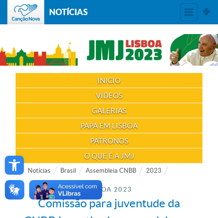
NOTÍCIAS
ÍNICIO
VÍDEOS
GALERIAS
PAPA EM LISBOA
PATRONOS
Open toolbar
O QUE É A JMJ
Notícias
Brasil
Assembleia CNBB
2023
LISBOA 2023
Comissão para juventude da