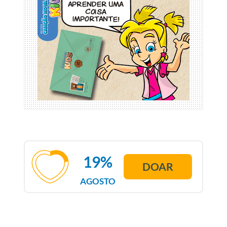
19%
DOAR
AGOSTO