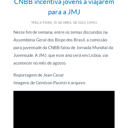
CNBB incentiva jovens a viajarem
para a JMJ
TERÇA-FEIRA, 25
DE
ABRIL
DE
2023, 19H31
Neste fim de semana, entre os temas discutidos na
Assembleia Geral dos Bispo dos Brasil, a comissão
para juventude da CNBB falou de Jornada Mundial da
Juventude. A JMJ, que este ano será em Lisboa, vai
acontecer no mês de agosto.
Reportagem de Jean Cesar
Imagens de Genilson Pacetti e arquivo