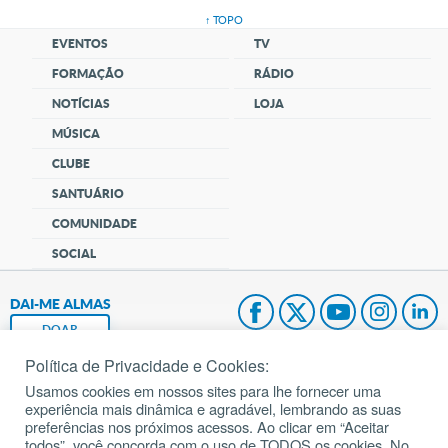
↑ TOPO
EVENTOS
TV
FORMAÇÃO
RÁDIO
NOTÍCIAS
LOJA
MÚSICA
CLUBE
SANTUÁRIO
COMUNIDADE
SOCIAL
DAI-ME ALMAS
DOAR
Política de Privacidade e Cookies:
Fundação João Paulo II
Usamos cookies em nossos sites para lhe fornecer uma
experiência mais dinâmica e agradável, lembrando as suas
Pedido de Oração
preferências nos próximos acessos. Ao clicar em “Aceitar
todos”, você concorda com o uso de TODOS os cookies. No