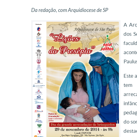
Da redação, com Arquidiocese de SP
A Arq
dos S
facul
acont
Paulu
Este 
tem 
arrec
infân
pedag
do so
dest