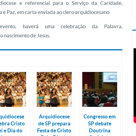
diocese e referencial para o Serviço da Caridade,
a e Paz, em carta enviada ao clero arquidiocesano.
vento, haverá uma celebração da Palavra,
do nascimento de Jesus.
quidiocese
Arquidiocese
Congresso em
ebra Cristo
de SP prepara
SP debate
i e Dia do
Festa de Cristo
Doutrina