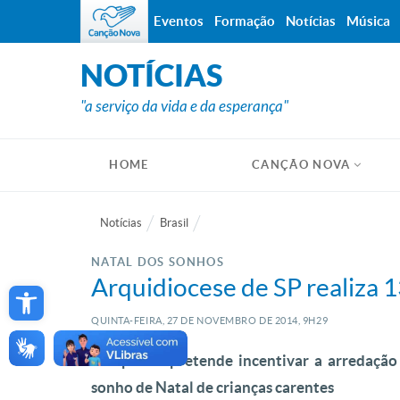
Eventos
Formação
Notícias
Música
NOTÍCIAS
"a serviço da vida e da esperança"
HOME
CANÇÃO NOVA
Notícias
Brasil
NATAL DOS SONHOS
Open toolbar
Arquidiocese de SP realiza 
QUINTA-FEIRA, 27
DE
NOVEMBRO
DE
2014, 9H29
Campanha pretende incentivar a arredação d
sonho de Natal de crianças carentes