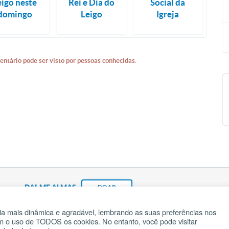
eigo neste
Rei e Dia do
Social da
domingo
Leigo
Igreja
entário pode ser visto por pessoas conhecidas.
DAI-ME ALMAS
DOAR
a mais dinâmica e agradável, lembrando as suas preferências nos
om o uso de TODOS os cookies. No entanto, você pode visitar
Fundação João Paulo II
Pedido de Oração
Ma