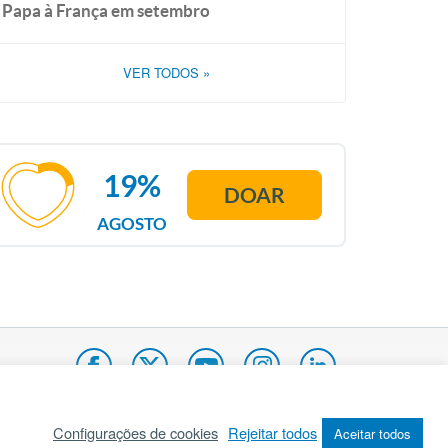
Papa à França em setembro
VER TODOS
»
19%
DOAR
AGOSTO
Configurações de cookies
Rejeitar todos
Aceitar todos
pa do site
Internacional