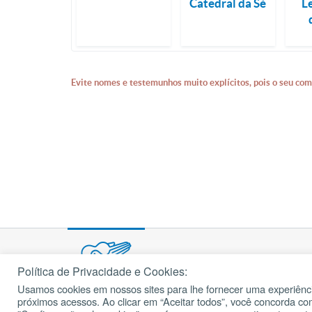
Catedral da Sé
L
Evite nomes e testemunhos muito explícitos, pois o seu com
Política de Privacidade e Cookies:
Usamos cookies em nossos sites para lhe fornecer uma experiênci
© 2002 – 2026
próximos acessos. Ao clicar em “Aceitar todos”, você concorda c
cancaonova.com
Todos os direitos reservados.