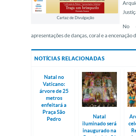
Arqui
Justiç
Cartaz de Divulgação
No e
apresentações de danças, coral e a encenação 
NOTÍCIAS RELACIONADAS
Natal no
Vaticano:
árvore de 25
metros
enfeitará a
Praça São
Natal
Ar
Pedro
iluminado será
cel
inaugurado na
Re