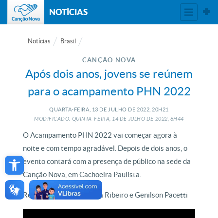
NOTÍCIAS
Notícias
Brasil
CANÇÃO NOVA
Após dois anos, jovens se reúnem
para o acampamento PHN 2022
QUARTA-FEIRA, 13
DE
JULHO
DE
2022, 20H21
MODIFICADO: QUINTA-FEIRA, 14
DE
JULHO
DE
2022, 8H44
O Acampamento PHN 2022 vai começar agora à
noite e com tempo agradável. Depois de dois anos, o
Open toolbar
evento contará com a presença de público na sede da
Canção Nova, em Cachoeira Paulista.
Reportagem de Fernanda Ribeiro e Genilson Pacetti