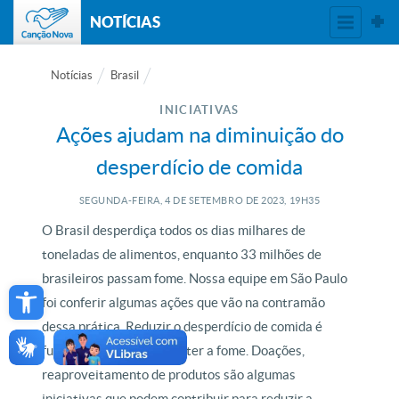
NOTÍCIAS
Notícias
Brasil
INICIATIVAS
Ações ajudam na diminuição do
desperdício de comida
SEGUNDA-FEIRA, 4
DE
SETEMBRO
DE
2023, 19H35
O Brasil desperdiça todos os dias milhares de
toneladas de alimentos, enquanto 33 milhões de
Open toolbar
brasileiros passam fome. Nossa equipe em São Paulo
foi conferir algumas ações que vão na contramão
dessa prática. Reduzir o desperdício de comida é
fundamental para combater a fome. Doações,
reaproveitamento de produtos são algumas
iniciativas que podem contribuir para reduzir a