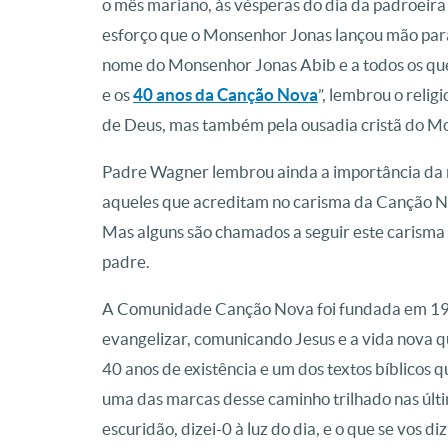
o mês mariano, às vésperas do dia da padroeira
esforço que o Monsenhor Jonas lançou mão par
nome do Monsenhor Jonas Abib e a todos os qu
e os
40 anos da Canção Nova
”, lembrou o reli
de Deus, mas também pela ousadia cristã do Mon
Padre Wagner lembrou ainda a importância da m
aqueles que acreditam no carisma da Canção Nova
Mas alguns são chamados a seguir este carisma e
padre.
A Comunidade Canção Nova foi fundada em 1978
evangelizar, comunicando Jesus e a vida nova 
40 anos de existência e um dos textos bíblico
uma das marcas desse caminho trilhado nas últ
escuridão, dizei-0 à luz do dia, e o que se vos di