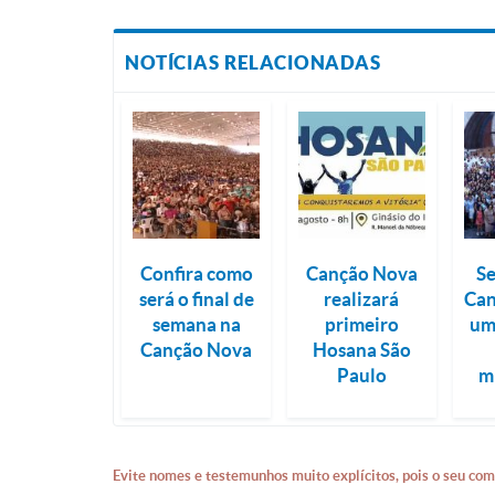
NOTÍCIAS RELACIONADAS
Confira como
Canção Nova
S
será o final de
realizará
Can
semana na
primeiro
um
Canção Nova
Hosana São
Paulo
m
Evite nomes e testemunhos muito explícitos, pois o seu com