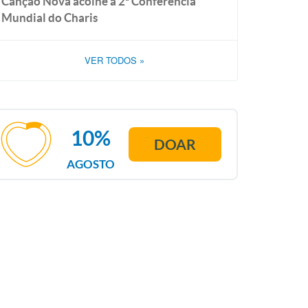
Canção Nova acolhe a 2ª Conferência
Mundial do Charis
VER TODOS
»
10%
DOAR
AGOSTO