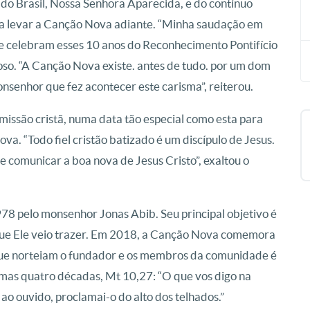
 do Brasil, Nossa Senhora Aparecida, e do contínuo
a levar a Canção Nova adiante. “Minha saudação em
e celebram esses 10 anos do Reconhecimento Pontifício
gioso. “A Canção Nova existe. antes de tudo. por um dom
senhor que fez acontecer este carisma”, reiterou.
issão cristã, numa data tão especial como esta para
. “Todo fiel cristão batizado é um discípulo de Jesus.
 comunicar a boa nova de Jesus Cristo”, exaltou o
 pelo monsenhor Jonas Abib. Seu principal objetivo é
que Ele veio trazer. Em 2018, a Canção Nova comemora
s que norteiam o fundador e os membros da comunidade é
imas quatro décadas, Mt 10,27: “O que vos digo na
z ao ouvido, proclamai-o do alto dos telhados.”