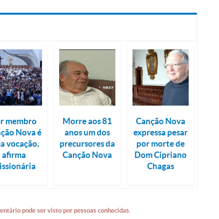
er membro
Morre aos 81
Canção Nova
ção Nova é
anos um dos
expressa pesar
a vocação,
precursores da
por morte de
afirma
Canção Nova
Dom Cipriano
issionária
Chagas
entário pode ser visto por pessoas conhecidas.