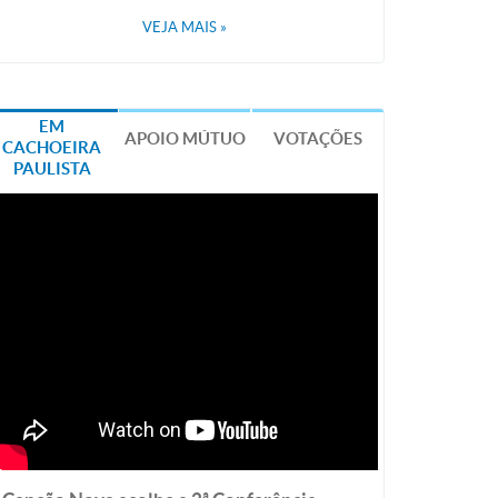
VEJA MAIS
»
EM
APOIO MÚTUO
VOTAÇÕES
CACHOEIRA
PAULISTA