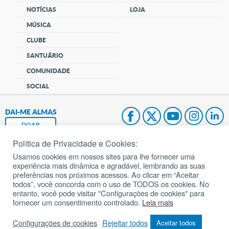
NOTÍCIAS
LOJA
MÚSICA
CLUBE
SANTUÁRIO
COMUNIDADE
SOCIAL
DAI-ME ALMAS
DOAR
Política de Privacidade e Cookies:
Fundação João Paulo II
Usamos cookies em nossos sites para lhe fornecer uma
experiência mais dinâmica e agradável, lembrando as suas
Pedido de Oração
preferências nos próximos acessos. Ao clicar em “Aceitar
todos”, você concorda com o uso de TODOS os cookies. No
Mapa do site
entanto, você pode visitar "Configurações de cookies" para
fornecer um consentimento controlado.
Leia mais
Internacional
Configurações de cookies
Rejeitar todos
Aceitar todos