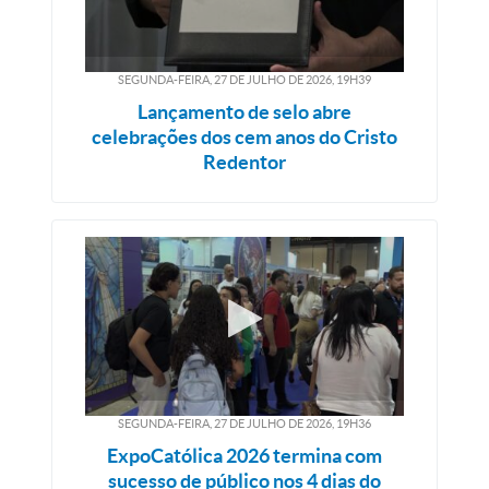
SEGUNDA-FEIRA, 27
DE
JULHO
DE
2026, 19H39
Lançamento de selo abre
celebrações dos cem anos do Cristo
Redentor
SEGUNDA-FEIRA, 27
DE
JULHO
DE
2026, 19H36
ExpoCatólica 2026 termina com
sucesso de público nos 4 dias do