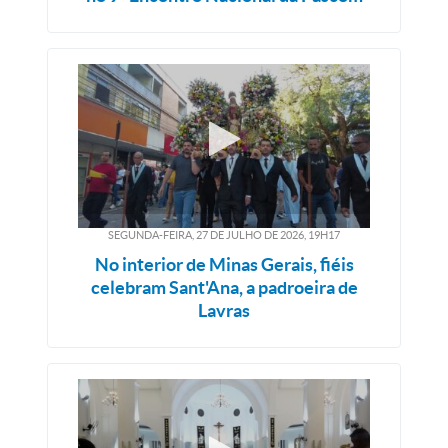
SEGUNDA-FEIRA, 27
DE
JULHO
DE
2026, 19H17
No interior de Minas Gerais, fiéis
celebram Sant'Ana, a padroeira de
Lavras