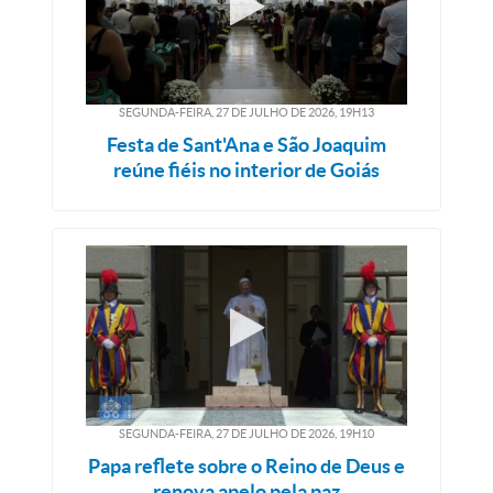
SEGUNDA-FEIRA, 27
DE
JULHO
DE
2026, 19H13
Festa de Sant'Ana e São Joaquim
reúne fiéis no interior de Goiás
SEGUNDA-FEIRA, 27
DE
JULHO
DE
2026, 19H10
Papa reflete sobre o Reino de Deus e
renova apelo pela paz