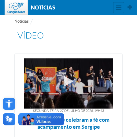
NOTÍCIAS
Notícias
VÍDEO
Open toolbar
SEGUNDA-FEIRA, 27
DE
JULHO
DE
2026, 19H43
Jovens Sarados celebram a fé com
acampamento em Sergipe