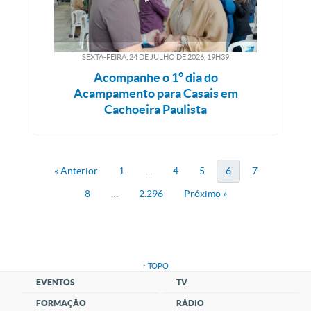
SEXTA-FEIRA, 24
DE
JULHO
DE
2026, 19H39
Acompanhe o 1° dia do
Acampamento para Casais em
Cachoeira Paulista
« Anterior
1
…
4
5
6
7
8
…
2.296
Próximo »
↑ TOPO
EVENTOS
TV
FORMAÇÃO
RÁDIO