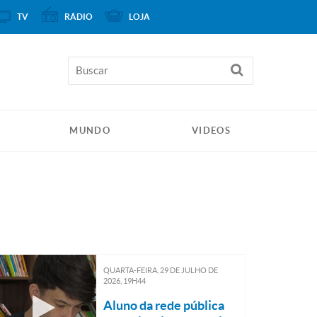
TV
RÁDIO
LOJA
MUNDO
VIDEOS
QUARTA-FEIRA, 29
DE
JULHO
DE
2026, 19H44
Aluno da rede pública