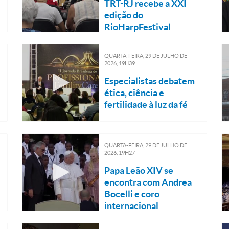
TRT-RJ recebe a XXI
edição do
RioHarpFestival
QUARTA-FEIRA, 29
DE
JULHO
DE
2026, 19H39
Especialistas debatem
ética, ciência e
fertilidade à luz da fé
QUARTA-FEIRA, 29
DE
JULHO
DE
2026, 19H27
Papa Leão XIV se
encontra com Andrea
Bocelli e coro
internacional