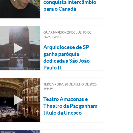
conquista intercâmbio
para o Canadá
QUARTA-FEIRA, 29
DE
JULHO
DE
2026, 19H34
Arquidiocese de SP
ganha paróquia
dedicada a São João
Paulo II
TERÇA-FEIRA, 28
DE
JULHO
DE
2026,
19H39
Teatro Amazonas e
Theatro da Paz ganham
título da Unesco