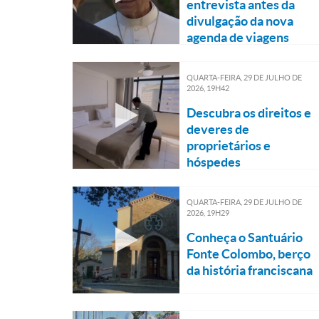
entrevista antes da
divulgação da nova
agenda de viagens
QUARTA-FEIRA, 29
DE
JULHO
DE
2026, 19H42
Descubra os direitos e
deveres de
proprietários e
hóspedes
QUARTA-FEIRA, 29
DE
JULHO
DE
2026, 19H29
Conheça o Santuário
Fonte Colombo, berço
da história franciscana