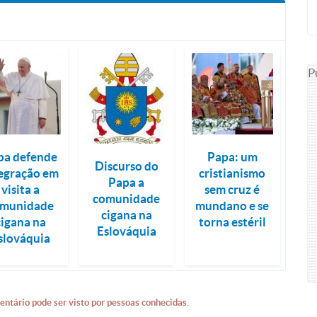
P
pa defende
Papa: um
Discurso do
egração em
cristianismo
Papa a
visita a
sem cruz é
comunidade
omunidade
mundano e se
cigana na
cigana na
torna estéril
Eslováquia
slováquia
entário pode ser visto por pessoas conhecidas.