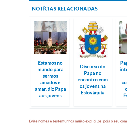
NOTÍCIAS RELACIONADAS
Estamos no
Pa
Discurso do
mundo para
int
Papa no
sermos
encontro com
amados e
c
os jovens na
amar, diz Papa
Eslováquia
aos jovens
E
Evite nomes e testemunhos muito explícitos, pois o seu com