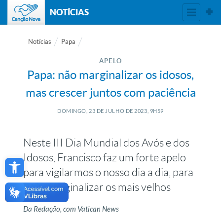
NOTÍCIAS
Notícias
Papa
APELO
Papa: não marginalizar os idosos,
mas crescer juntos com paciência
DOMINGO, 23
DE
JULHO
DE
2023, 9H59
Neste III Dia Mundial dos Avós e dos
Open toolbar
Idosos, Francisco faz um forte apelo
para vigilarmos o nosso dia a dia, para
“não marginalizar os mais velhos
Da Redação, com Vatican News