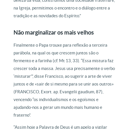
beleza da vida, construímos uma sociedade fraterna e,
na Igreja, permitimos o encontro e o diálogo entre a
tradição e as novidades do Espírito.”
Não marginalizar os mais velhos
Finalmente o Papa trouxe para reflexão a terceira
parábola, na qual os que crescem juntos são o
fermento e a farinha (cf. Mt 13, 33). “Essa mistura faz
crescer toda a massa. Jesus usa precisamente o verbo
‘misturar'”, disse Francisco, ao sugerir a arte de viver
juntos e de «sair de si mesmo para se unir aos outros»
(FRANCISCO, Exort. ap. Evangelii gaudium, 87),
vencendo “os individualismos e os egoísmos e
ajudando-nos a gerar um mundo mais humano e
fraterno”.
“Assim hoje a Palavra de Deus é um apelo a vigilar