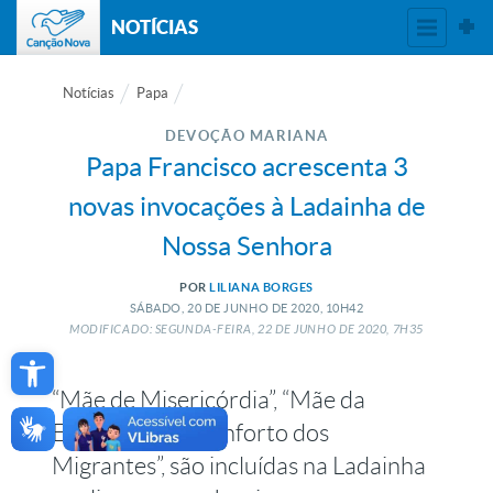
NOTÍCIAS
Notícias
Papa
DEVOÇÃO MARIANA
Papa Francisco acrescenta 3
novas invocações à Ladainha de
Nossa Senhora
POR
LILIANA BORGES
SÁBADO, 20
DE
JUNHO
DE
2020, 10H42
MODIFICADO: SEGUNDA-FEIRA, 22
DE
JUNHO
DE
2020, 7H35
Open toolbar
“Mãe de Misericórdia”, “Mãe da
Esperança” e “Conforto dos
Migrantes”, são incluídas na Ladainha