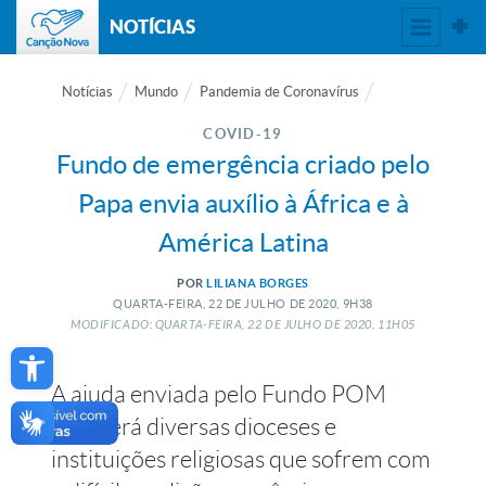
NOTÍCIAS
Notícias
Mundo
Pandemia de Coronavírus
COVID-19
Fundo de emergência criado pelo
Papa envia auxílio à África e à
América Latina
POR
LILIANA BORGES
QUARTA-FEIRA, 22
DE
JULHO
DE
2020, 9H38
MODIFICADO: QUARTA-FEIRA, 22
DE
JULHO
DE
2020, 11H05
Open toolbar
A ajuda enviada pelo Fundo POM
atenderá diversas dioceses e
instituições religiosas que sofrem com