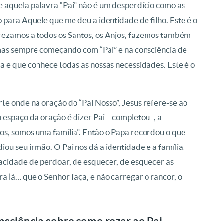
que aquela palavra “Pai” não é um desperdício como as
para Aquele que me deu a identidade de filho. Este é o
, rezamos a todos os Santos, os Anjos, fazemos também
 mas sempre começando com “Pai” e na consciência de
a e que conhece todas as nossas necessidades. Este é o
te onde na oração do “Pai Nosso”, Jesus refere-se ao
espaço da oração é dizer Pai – completou -, a
ãos, somos uma família”. Então o Papa recordou o que
iou seu irmão. O Pai nos dá a identidade e a família.
apacidade de perdoar, de esquecer, de esquecer as
a lá… que o Senhor faça, e não carregar o rancor, o
sciência sobre como rezar ao Pai