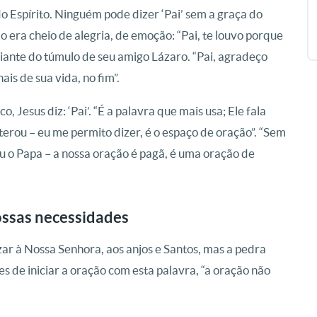
 do Espírito. Ninguém pode dizer ‘Pai’ sem a graça do
do era cheio de alegria, de emoção: “Pai, te louvo porque
 diante do túmulo de seu amigo Lázaro. “Pai, agradeço
is de sua vida, no fim”.
 Jesus diz: ‘Pai’. “É a palavra que mais usa; Ele fala
iterou – eu me permito dizer, é o espaço de oração”. “Sem
tiu o Papa – a nossa oração é pagã, é uma oração de
nossas necessidades
ar à Nossa Senhora, aos anjos e Santos, mas a pedra
es de iniciar a oração com esta palavra, “a oração não