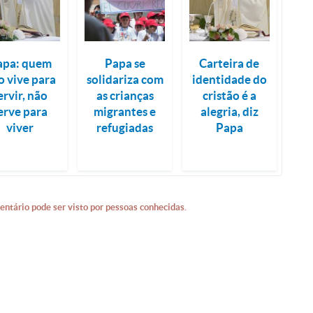
apa: quem
Papa se
Carteira de
o vive para
solidariza com
identidade do
ervir, não
as crianças
cristão é a
erve para
migrantes e
alegria, diz
viver
refugiadas
Papa
entário pode ser visto por pessoas conhecidas.