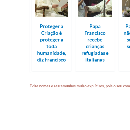
Proteger a
Papa
P
Criação é
Francisco
nã
proteger a
recebe
s
toda
crianças
s
humanidade,
refugiadas e
diz Francisco
italianas
Evite nomes e testemunhos muito explícitos, pois o seu com