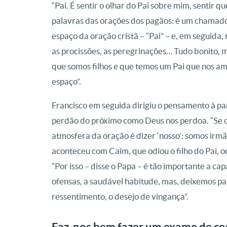
“Pai. É sentir o olhar do Pai sobre mim, sentir 
palavras das orações dos pagãos: é um chamado 
espaço da oração cristã – “Pai” – e, em seguida
as procissões, as peregrinações… Tudo bonito,
que somos filhos e que temos um Pai que nos am
espaço”.
Francisco em seguida dirigiu o pensamento à par
perdão do próximo como Deus nos perdoa. “Se o 
atmosfera da oração é dizer ‘nosso’: somos irm
aconteceu com Caim, que odiou o filho do Pai, od
“Por isso – disse o Papa – é tão importante a c
ofensas, a saudável habitude, mas, deixemos par
ressentimento, o desejo de vingança”.
Faz-nos bem fazer um exame de con