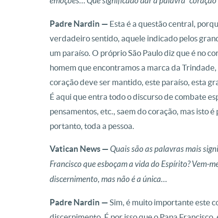
emoções… Que significado dar à palavra “coração
Padre Nardin —
Esta é a questão central, porq
verdadeiro sentido, aquele indicado pelos gra
um paraíso. O próprio São Paulo diz que é no cor
homem que encontramos a marca da Trindade, da
coração deve ser mantido, este paraíso, esta gra
É aqui que entra todo o discurso de combate esp
pensamentos, etc., saem do coração, mas isto 
portanto, toda a pessoa.
Vatican News —
Quais são as palavras mais sign
Francisco que esboçam a vida do Espírito? Vem-me 
discernimento, mas não é a única…
Padre Nardin —
Sim, é muito importante este c
discernimento. É por isso que o Papa Francisco,