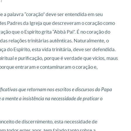
”?
ue a palavra “coração” deve ser entendida em seu
ndes Padres da Igreja que descreveram o coração como
ação que o Espírito grita “Abbà Pai”. É no coração do
s relações trinitárias autênticas. Naturalmente, o
ça do Espírito, esta vida trinitária, deve ser defendida.
iritual e purificação, porque é verdade que vícios, maus
é porque entraram e contaminaram o coração e,
ificativas que retornam nos escritos e discursos do Papa
a mente a insistência na necessidade de praticar o
onceito de discernimento, esta necessidade de
 em todos estes anos, tem falado tanto sobre a