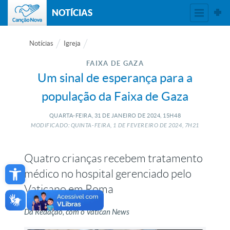
NOTÍCIAS
Notícias
Igreja
FAIXA DE GAZA
Um sinal de esperança para a
população da Faixa de Gaza
QUARTA-FEIRA, 31
DE
JANEIRO
DE
2024, 15H48
MODIFICADO: QUINTA-FEIRA, 1
DE
FEVEREIRO
DE
2024, 7H21
Quatro crianças recebem tratamento
Open toolbar
médico no hospital gerenciado pelo
Vaticano em Roma
Da Redação, com o Vatican News