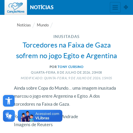
NOTÍCIAS
Notícias
Mundo
INUSITADAS
Torcedores na Faixa de Gaza
sofrem no jogo Egito e Argentina
POR
TONY CURSINO
QUARTA-FEIRA, 8
DE
JULHO
DE
2026, 20H08
MODIFICADO: QUINTA-FEIRA, 9
DE
JULHO
DE
2026, 15H05
Ainda sobre Copa do Mundo… uma imagem inusitada
Open toolbar
marcou o jogo entre Argentina e Egito. A dos
torcedores na Faixa de Gaza.
Reportagem de Wallace Andrade
Imagens de Reuters