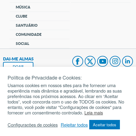
MÚSICA
CLUBE
SANTUÁRIO
COMUNIDADE
SOCIAL
DAI-ME ALMAS
DOAR
Política de Privacidade e Cookies:
Fundação João Paulo II
Usamos cookies em nossos sites para lhe fornecer uma
experiência mais dinâmica e agradável, lembrando as suas
Pedido de Oração
preferências nos próximos acessos. Ao clicar em “Aceitar
todos”, você concorda com o uso de TODOS os cookies. No
Mapa do site
entanto, você pode visitar "Configurações de cookies" para
fornecer um consentimento controlado.
Leia mais
Internacional
Configurações de cookies
Rejeitar todos
Aceitar todos
© 2002 – 2026
Todos os direitos reservados.
cancaonova.com