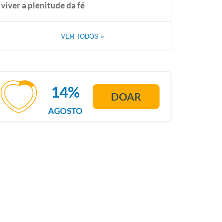
viver a plenitude da fé
VER TODOS
»
14%
DOAR
AGOSTO