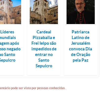
Líderes
Cardeal
Patriarca
mundiais
Pizzaballa e
Latino de
agem após
Frei Ielpo são
Jerusalém
sso negado
impedidos de
convoca Dia
ao Santo
entrar no
de Oração
Sepulcro
Santo
pela Paz
Sepulcro
entário pode ser visto por pessoas conhecidas.