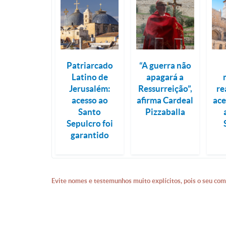
Patriarcado
“A guerra não
Latino de
apagará a
Jerusalém:
Ressurreição”,
re
acesso ao
afirma Cardeal
ace
Santo
Pizzaballa
Sepulcro foi
garantido
Evite nomes e testemunhos muito explícitos, pois o seu com