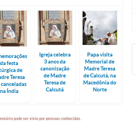
Igreja celebra
Papa visita
memorações
3 anos da
Memorial de
da festa
canonização
Madre Teresa
itúrgica de
de Madre
de Calcutá, na
dre Teresa
Teresa de
Macedônia do
 canceladas
Calcutá
Norte
na Índia
entário pode ser visto por pessoas conhecidas.