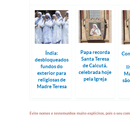
Papa recorda
Índia:
Co
Santa Teresa
desbloqueados
de Calcutá,
fundos do
l
celebrada hoje
exterior para
Ma
pela Igreja
religiosas de
são
Madre Teresa
Evite nomes e testemunhos muito explícitos, pois o seu com