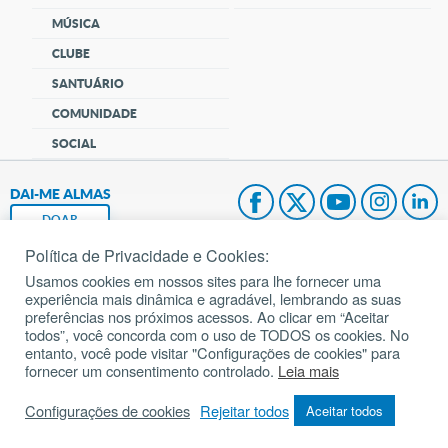
MÚSICA
CLUBE
SANTUÁRIO
COMUNIDADE
SOCIAL
DAI-ME ALMAS
DOAR
Política de Privacidade e Cookies:
Fundação João Paulo II
Usamos cookies em nossos sites para lhe fornecer uma
experiência mais dinâmica e agradável, lembrando as suas
Pedido de Oração
preferências nos próximos acessos. Ao clicar em “Aceitar
todos”, você concorda com o uso de TODOS os cookies. No
Mapa do site
entanto, você pode visitar "Configurações de cookies" para
fornecer um consentimento controlado.
Leia mais
Internacional
Configurações de cookies
Rejeitar todos
Aceitar todos
© 2002 – 2026
Todos os direitos reservados.
cancaonova.com