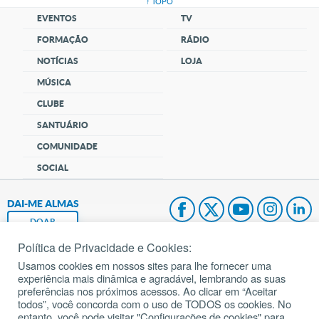
↑ TOPO
EVENTOS
TV
FORMAÇÃO
RÁDIO
NOTÍCIAS
LOJA
MÚSICA
CLUBE
SANTUÁRIO
COMUNIDADE
SOCIAL
DAI-ME ALMAS
DOAR
Política de Privacidade e Cookies:
Fundação João Paulo II
Usamos cookies em nossos sites para lhe fornecer uma
experiência mais dinâmica e agradável, lembrando as suas
Pedido de Oração
preferências nos próximos acessos. Ao clicar em “Aceitar
todos”, você concorda com o uso de TODOS os cookies. No
Mapa do site
entanto, você pode visitar "Configurações de cookies" para