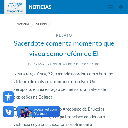
NOTÍCIAS
Notícias
Mundo
RELATO
Sacerdote comenta momento que
viveu como refém do EI
QUARTA-FEIRA, 23
DE
MARÇO
DE
2016, 11H01
Nesta terça-feira, 22, o mundo acordou com o barulho
violento de mais um atentado terrorista. Um
Open toolbar
aeroporto e uma estação de metrô foram alvos de
explosões na Bélgica.
Em telegrama, enviado ao Arcebispo de Bruxelas,
Dom Jozef de Kesel, o Papa Francisco condenou a
violência cega que causa tanto sofrimento.