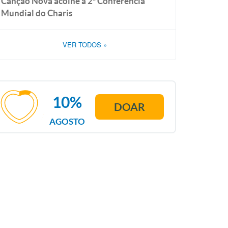
Canção Nova acolhe a 2ª Conferência
Mundial do Charis
VER TODOS
»
10%
DOAR
AGOSTO