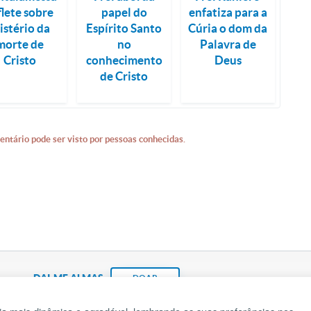
flete sobre
papel do
enfatiza para a
istério da
Espírito Santo
Cúria o dom da
morte de
no
Palavra de
Cristo
conhecimento
Deus
de Cristo
entário pode ser visto por pessoas conhecidas.
DAI-ME ALMAS
DOAR