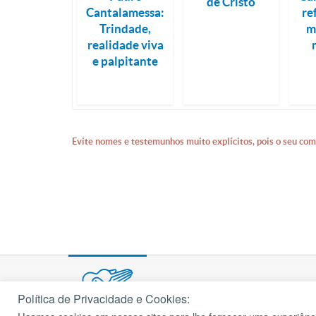
de Cristo
Cantalamessa:
re
Trindade,
m
realidade viva
e palpitante
Evite nomes e testemunhos muito explícitos, pois o seu com
Política de Privacidade e Cookies: