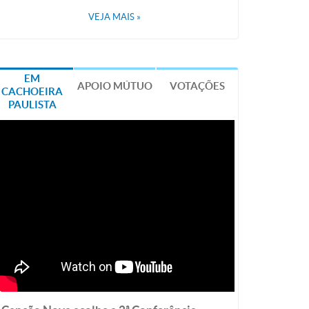
VEJA MAIS
»
EM
APOIO MÚTUO
VOTAÇÕES
CACHOEIRA
PAULISTA